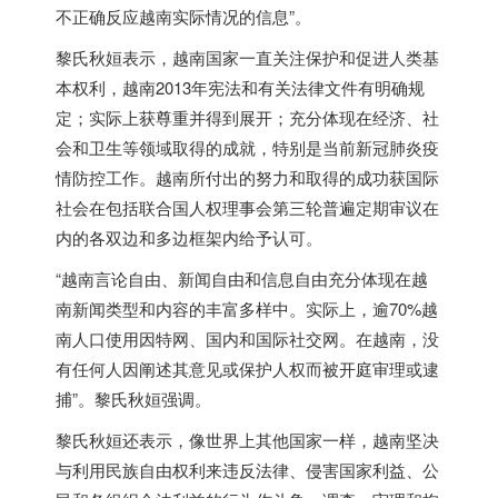
不正确反应越南实际情况的信息”。
黎氏秋姮表示，越南国家一直关注保护和促进人类基
本权利，越南2013年宪法和有关法律文件有明确规
定；实际上获尊重并得到展开；充分体现在经济、社
会和卫生等领域取得的成就，特别是当前新冠肺炎疫
情防控工作。越南所付出的努力和取得的成功获国际
社会在包括联合国人权理事会第三轮普遍定期审议在
内的各双边和多边框架内给予认可。
“越南言论自由、新闻自由和信息自由充分体现在越
南新闻类型和内容的丰富多样中。实际上，逾70%越
南人口使用因特网、国内和国际社交网。在越南，没
有任何人因阐述其意见或保护人权而被开庭审理或逮
捕”。黎氏秋姮强调。
黎氏秋姮还表示，像世界上其他国家一样，越南坚决
与利用民族自由权利来违反法律、侵害国家利益、公