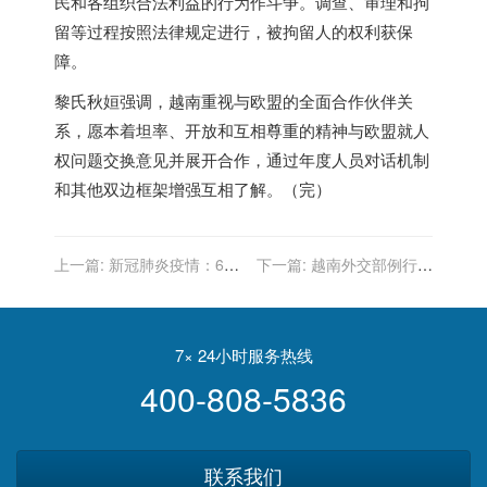
民和各组织合法利益的行为作斗争。调查、审理和拘
留等过程按照法律规定进行，被拘留人的权利获保
障。
黎氏秋姮强调，越南重视与欧盟的全面合作伙伴关
系，愿本着坦率、开放和互相尊重的精神与欧盟就人
权问题交换意见并展开合作，通过年度人员对话机制
和其他双边框架增强互相了解。（完）
上一篇:
新冠肺炎疫情：6月
下一篇:
越南外交部例行记
23日上午越南新增55例确诊
者会：越南政府将公民领事
病例 其中胡志明市51例
保护工作置于最优先地位
7× 24小时服务热线
400-808-5836
联系我们