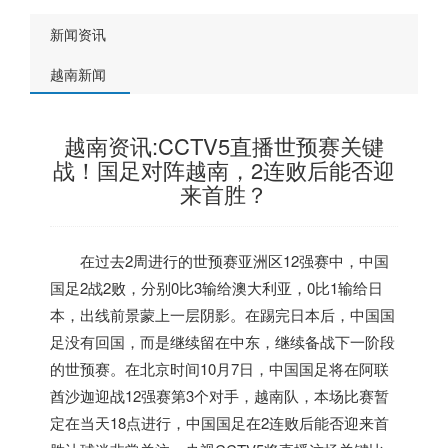
新闻资讯
越南新闻
越南资讯:CCTV5直播世预赛关键
战！国足对阵越南，2连败后能否迎
来首胜？
在过去2周进行的世预赛亚洲区12强赛中，中国
国足2战2败，分别0比3输给澳大利亚，0比1输给日
本，出线前景蒙上一层阴影。在踢完日本后，中国国
足没有回国，而是继续留在中东，继续备战下一阶段
的世预赛。在北京时间10月7日，中国国足将在阿联
酋沙迦迎战12强赛第3个对手，
越南
队，本场比赛暂
定在当天18点进行，中国国足在2连败后能否迎来首