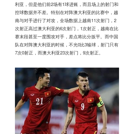
利亚，但是他们前2场有1球进账，而且场上的射门和
控球数据并不差。特别在对阵澳大利亚的比赛中，
越
南
与对手进行了对攻，全场数据上
越南
11次射门，2
次射正高过澳大利亚的6次射门，1次射正，
越南
在比
赛末段甚至一度围攻对手，差点将比分扳平。而中国
队在对阵澳大利亚的时候，不光0比3输球，射门只有
7次0射正，而澳大利亚23次射门，9次射正。