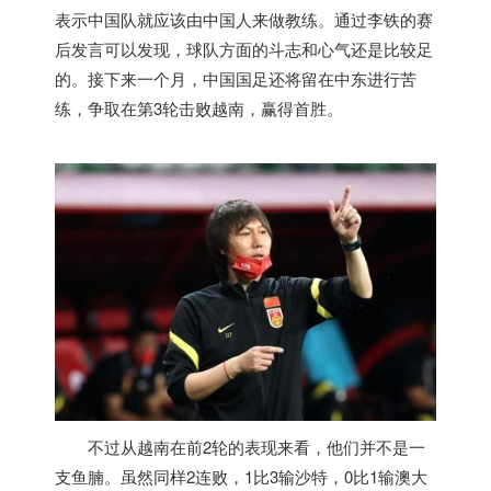
表示中国队就应该由中国人来做教练。通过李铁的赛
后发言可以发现，球队方面的斗志和心气还是比较足
的。接下来一个月，中国国足还将留在中东进行苦
练，争取在第3轮击败
越南
，赢得首胜。
不过从
越南
在前2轮的表现来看，他们并不是一
支鱼腩。虽然同样2连败，1比3输沙特，0比1输澳大