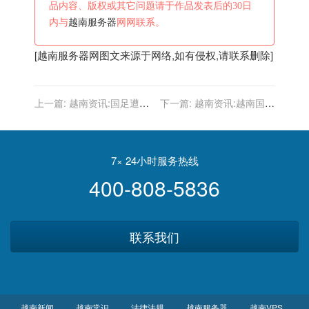
品内容、版权或其它问题请于作品发表后的30日
内与
越南服务器
网网联系。
[
越南服务器
网图文来源于网络,如有侵权,请联系删除]
上一篇:
越南资讯:国足遭嘲
下一篇:
越南资讯:越南国防
讽！日媒：小组实力最弱，
部原部长冯光青病逝，享年
没越南强，韩媒：花大钱进
72岁
0球
7× 24小时服务热线
400-808-5836
联系我们
越南新闻
越南常识
法律法规
越南服务器
越南VPS