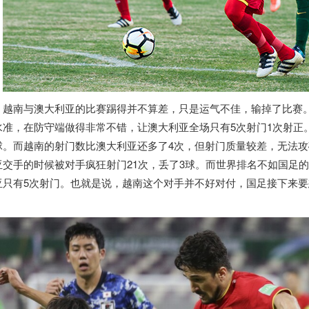
越南
与澳大利亚的比赛踢得并不算差，只是运气不佳，输掉了比赛
水准，在防守端做得非常不错，让澳大利亚全场只有5次射门1次射正
球。而
越南
的射门数比澳大利亚还多了4次，但射门质量较差，无法攻
亚交手的时候被对手疯狂射门21次，丢了3球。而世界排名不如国足的
亚只有5次射门。也就是说，
越南
这个对手并不好对付，国足接下来要