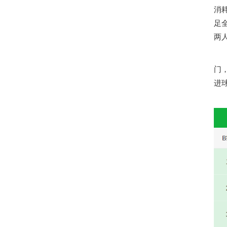
消
足
两
门
进