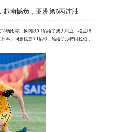
底，越南憾负，亚洲第6两连胜
了3场比赛。
越南
以0-1输给了澳大利亚，格兰特
的日本。阿曼也是0-1输球，输给了沙特阿拉伯，