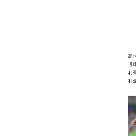
高
进
利
利