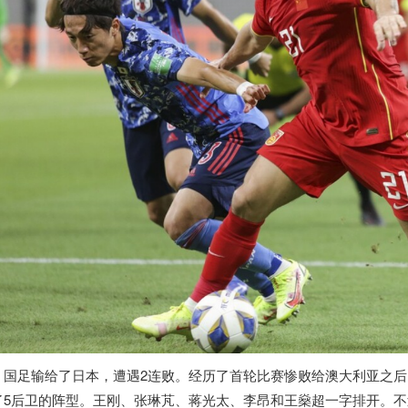
国足输给了日本，遭遇2连败。经历了首轮比赛惨败给澳大利亚之
了5后卫的阵型。王刚、张琳芃、蒋光太、李昂和王燊超一字排开。