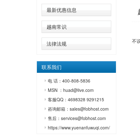
最新优惠信息
越南常识
不
法律法规
联系我们
电 话：400-808-5836
MSN ：huad@live.com
客服QQ：4698328 9291215
咨询邮箱：sales@fobhost.com
售后：services@fobhost.com
https://www.yuenanfuwuqi.com/