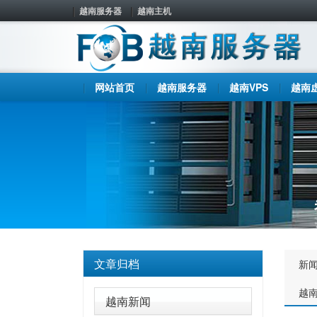
越南服务器
越南主机
网站首页
越南服务器
越南VPS
越南
文章归档
新
越
越南新闻