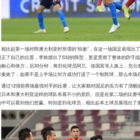
相比起第一场对阵澳大利亚时所谓的“轻敌”，在这一场国足表现出
摆正了自己的位置，李铁摆出了532的阵型，更是贯彻了整体的防守战
的耐心和体力，后30分钟，将归化球员阿兰、洛国富等人换上，充分
术奏效了，如果不是上半场让对方成功打进了一个制胜球，那么本场
通过12强前两场最强对手的比赛，让大家都对国足的实力有了清醒
起日本和澳大利亚这样的球队有着不小的差距。但是在第二场的比赛
劲中可以看到他们想赢。特别是归化球员，相比起本土球员展现出了