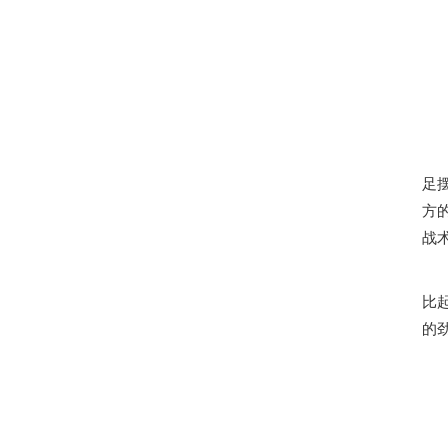
足
方
战
比
的