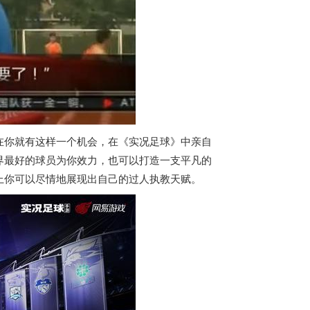
在你就有这样一个机会，在《实况足球》中亲自
界最好的球员为你效力，也可以打造一支平凡的
上你可以尽情地展现出自己的过人执教天赋。