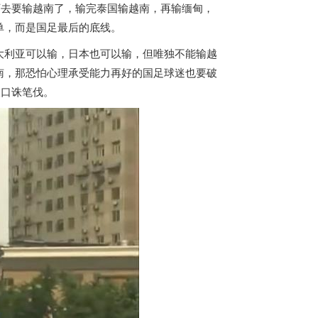
下去要输
越南
了，输完泰国输
越南
，再输缅甸，
单，而是国足最后的底线。
大利亚可以输，日本也可以输，但唯独不能输
越
南
，那恐怕心理承受能力再好的国足球迷也要破
被口诛笔伐。