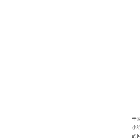
于
小
的