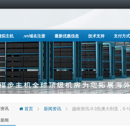
虚拟主机
.vn域名注册
最新优惠信息
技术支持
支付方式
闻资讯
首页
新闻资讯
越南资讯:0-3负澳大利亚，
南新闻