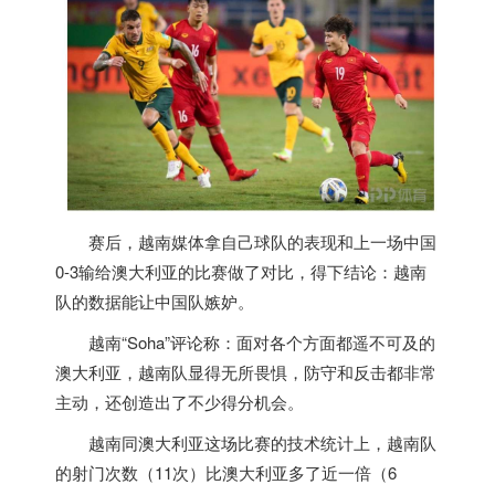
赛后，
越南
媒体拿自己球队的表现和上一场中国
0-3输给澳大利亚的比赛做了对比，得下结论：
越南
队的数据能让中国队嫉妒。
越南
“Soha”评论称：面对各个方面都遥不可及的
澳大利亚，
越南
队显得无所畏惧，防守和反击都非常
主动，还创造出了不少得分机会。
越南
同澳大利亚这场比赛的技术统计上，
越南
队
的射门次数（11次）比澳大利亚多了近一倍（6