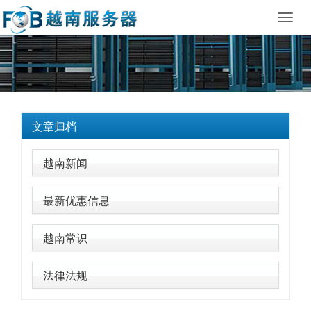
Toggl
navig
文章归档
越南新闻
最新优惠信息
越南常识
法律法规