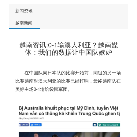
新闻资讯
越南新闻
越南资讯:0-1输澳大利亚？越南媒
体：我们的数据让中国队嫉妒
在中国队同日本队的比赛开始前，同组的另一场
比赛
越南
对澳大利亚的比赛已经打响，最终
越南
队在
美婷主场0-1输给袋鼠军团。