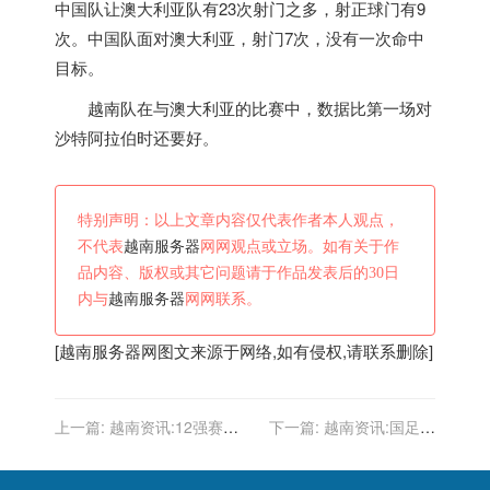
中国队让澳大利亚队有23次射门之多，射正球门有9
次。中国队面对澳大利亚，射门7次，没有一次命中
目标。
越南
队在与澳大利亚的比赛中，数据比第一场对
沙特阿拉伯时还要好。
特别声明：以上文章内容仅代表作者本人观点，
不代表
越南服务器
网网观点或立场。如有关于作
品内容、版权或其它问题请于作品发表后的30日
内与
越南服务器
网网联系。
[
越南服务器
网图文来源于网络,如有侵权,请联系删除]
上一篇:
越南资讯:12强赛最
下一篇:
越南资讯:国足官
新积分排名：国足2连败，
方：9月8日奔赴阿联酋沙迦
一球不进小组垫底，被越南
备战下一场同越南的比赛