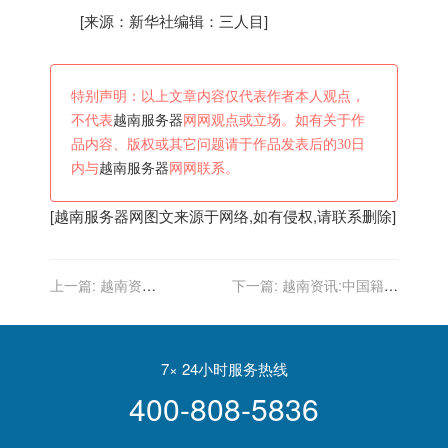
[来源：新华社编辑：三人目]
特别声明：以上文章内容仅代表作者本人观点，
不代表
越南服务器
网网观点或立场。如有关于作
品内容、版权或其它问题请于作品发表后的30日
内与
越南服务器
网网联系。
[
越南服务器
网图文来源于网络,如有侵权,请联系删除]
上一篇:
越南资
下一篇:
越南资讯:中国籍越
讯:SohaGame-越南本地发
南游泳队教练隔离期内，不
行商寻找合作机会
幸离世，曾带队参加东京奥
运会
7× 24小时服务热线
400-808-5836