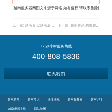
[
越南服务器
网图文来源于网络,如有侵权,请联系删除]
上一篇:
越南资讯:越南卫生
下一篇:
越南资讯:想要超越
部再接收120万剂阿斯利康
南大的学校很多,但愿武大华
疫苗
科能是个例外
7× 24小时服务热线
400-808-5836
联系我们
越南新闻
越南常识
法律法规
越南服务器
越南VPS
越南虚拟主机
网站地图