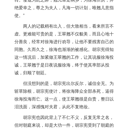
绝爱幸之，尊之为夫人，凡海一切计划，唯翘儿意指
使。”
两人的记载稍有出入，但大致相当，看来所言不
虚。更难能可贵的是，王翠翘不仅貌美，而且心地十
分善良，经常对徐海进行劝导，让他不要残害自己的
同胞。久而久之，徐海也渐渐的被感化。胡宗宪得知
这一情况后，加紧做王翠翘的工作，让其说服徐海投
诚，王翠翘于是日夜说服徐海，终于使其率部从投
诚，归顺了朝廷。
但没想到的是，胡宗宪出尔反尔，诚信全无。为
斩草除根，胡宗宪使计，将徐海降众全部杀死，逼得
徐海投海而亡。这一点，使王翠翘很是自责，整日以
泪洗面，深感愧对夫君，从此不复艳妆。
胡宗宪也因此背上了不仁不义，反复无常之名，
但对朝庭来说，却是大功一件，胡宗宪受到了朝庭的