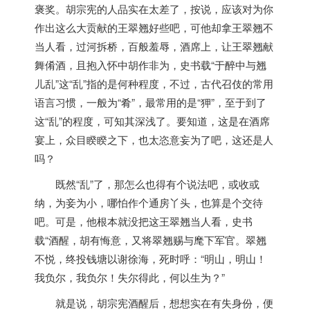
褒奖。胡宗宪的人品实在太差了，按说，应该对为你
作出这么大贡献的王翠翘好些吧，可他却拿王翠翘不
当人看，过河拆桥，百般羞辱，酒席上，让王翠翘献
舞倄酒，且抱入怀中胡作非为，史书载“于醉中与翘
儿乱”这“乱”指的是何种程度，不过，古代召伎的常用
语言习惯，一般为“肴”，最常用的是“狎”，至于到了
这“乱”的程度，可知其深浅了。要知道，这是在酒席
宴上，众目睽睽之下，也太恣意妄为了吧，这还是人
吗？
既然“乱”了，那怎么也得有个说法吧，或收或
纳，为妾为小，哪怕作个通房丫头，也算是个交待
吧。可是，他根本就没把这王翠翘当人看，史书
载“酒醒，胡有悔意，又将翠翘赐与麾下军官。翠翘
不悦，终投钱塘以谢徐海，死时呼：“明山，明山！
我负尔，我负尔！失尔得此，何以生为？”
就是说，胡宗宪酒醒后，想想实在有失身份，便