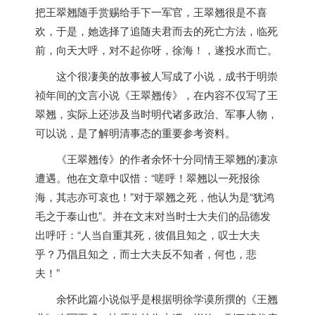
把王翠翘随手赏赐给手下一军官，王翠翘很是不喜
欢，于是，她选择了追随夫君而去的死亡方法，临死
前，向天大呼，对不起你呀，徐海！，遂投水而亡。
这个很凄美的故事被人写成了小说，成书于明崇
祯年间的文言小说《王翠翘传》，在内容不仅写了王
翠翘，实际上还涉及当时明代诸多政治、军事人物，
可以说，是了解明清事态的重要参考资料。
《王翠翘传》的作者余怀十分同情王翠翘的凄凉
遭遇。他在文章中叹惜：“嗟呼！翠翘以一死报徐
海，其志亦可哀也！”对于翠翘之死，他认为是“犹鸿
毛之于泰山也”。并在文末对当时士大夫们的品德发
出呼吁：“人当自重其死，彼倡且知之，叹士大夫
乎？乃倡且知之，而士大夫反不知者，何也，悲
夫！”
余怀此篇小说似乎是根据明徐学谟所撰的《王翘