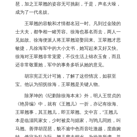
琶，加之王翠翘的姿容无可挑剔，于是，声名大噪，
成为了一代名妓。
王翠翘的容貌和才情都名冠一时。凡到过金陵的
士大夫，都争相一睹芳容。徐海也慕名而去，两人一
见如故。徐海便派人将王翠翘迎娶回来。王翠翘才思
敏捷，凡徐海军中的大小文书，她写起来又好又快。
徐海对王翠翘非常宠爱，不仅生活上锦衣玉食，而且
还非常敬重她，军中的事务多听从她的意见。
胡宗宪正无计可施，了解了这些情况，如获至
宝。他认为招抚徐海，王翠翘是关键人物。
除茅坤的《纪剿除徐海本末》外，明人王世贞的
《艳异编》中，就有《王翘儿》一折，亦记有徐海、
王翠翘事，其王翘儿，即王翠翘。文中言，“王翘儿
本是临淄民家女，少时被卖与娼家，与鸨儿同姓，叫
马翘。善弹胡琵琶，貌不逾中色而音吐激越，度曲婉
转。倭寇为乱之际，翘儿窜走桐乡，为徐海所虏，并