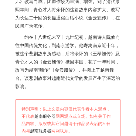
儿》改写而成，比原作较为丰满、增饰。到了清代康
熙年间，青心才人将余怀的这篇故事内容扩大、改写
为长达二十回的长篇通俗白话小说《金云翘传》，在
民间广为流传。
约在十八世纪末至十九世纪初，
越南
诗人阮攸向
往中国传统文化，到南京游学。他寄寓南京近十年，
被这个悲剧故事所感动，后将余怀的《王翠翘传》及
青心才人的《金云翘传》携回本国，花了一年时间，
改写为
越南
“喃传”《金云翘传》，并搬上了
越南
舞
台。该悲剧故事对
越南
近代文学的发展产生了深远的
影响。
特别声明：以上文章内容仅代表作者本人观点，
不代表
越南服务器
网网观点或立场。如有关于作
品内容、版权或其它问题请于作品发表后的30日
内与
越南服务器
网网联系。