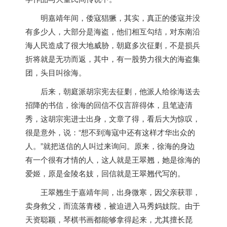
明嘉靖年间，倭寇猖獗，其实，真正的倭寇并没
有多少人，大部分是海盗，他们相互勾结，对东南沿
海人民造成了很大地威胁，朝庭多次征剿，不是损兵
折将就是无功而返，其中，有一股势力很大的海盗集
团，头目叫徐海。
后来，朝庭派胡宗宪去征剿，他派人给徐海送去
招降的书信，徐海的回信不仅言辞得体，且笔迹清
秀，这胡宗宪进士出身，文章了得，看后大为惊叹，
很是意外，说：“想不到海寇中还有这样才华出众的
人。”就把送信的人叫过来询问。原来，徐海的身边
有一个很有才情的人，这人就是王翠翘，她是徐海的
爱姬，原是金陵名妓，回信就是王翠翘代写的。
王翠翘生于嘉靖年间，出身微寒，因父亲获罪，
卖身救父，而流落青楼，被迫进入马秀妈妓院。由于
天资聪颖，琴棋书画都能够拿得起来，尤其擅长琵