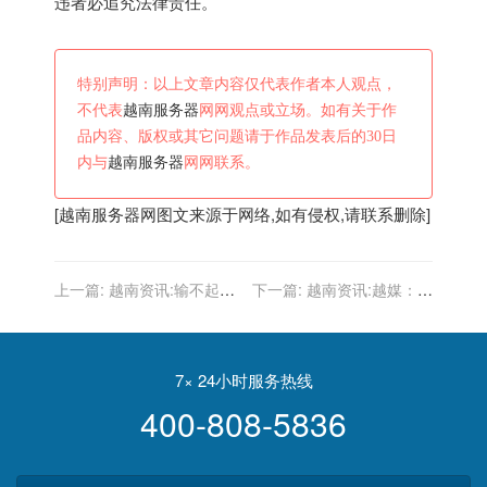
违者必追究法律责任。
特别声明：以上文章内容仅代表作者本人观点，
不代表
越南服务器
网网观点或立场。如有关于作
品内容、版权或其它问题请于作品发表后的30日
内与
越南服务器
网网联系。
[
越南服务器
网图文来源于网络,如有侵权,请联系删除]
上一篇:
越南资讯:输不起！
下一篇:
越南资讯:越媒：有
国足要注意越南5大核心球
了归化球员后国足没有进
员，头号巨星复出，亚足联
步，越南队表现比他们更好
盛赞
7× 24小时服务热线
400-808-5836