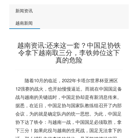
新闻资讯
越南新闻
越南资讯:还来这一套？中国足协铁
令拿下越南取三分，李铁帅位这下
真的危险
随着10月的临近，2022年卡塔尔世界杯亚洲区
12强赛的战火，也开始慢慢逼近。而就在中国国足备
战与
越南
的关键战时，中国足协却是有新消息传来。
据悉，在近日，中国足协与国家队教练组召开了内部
会议，为的就是确定队内的统一思想。为此，中国足
协下达了铁令：与
越南
一战，中国国足必须取胜，拿
下三分！如果此役与
越南
的生死战，国足无法拿下的