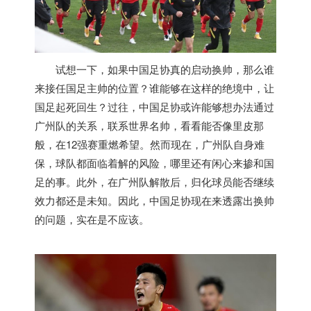
试想一下，如果中国足协真的启动换帅，那么谁
来接任国足主帅的位置？谁能够在这样的绝境中，让
国足起死回生？过往，中国足协或许能够想办法通过
广州队的关系，联系世界名帅，看看能否像里皮那
般，在12强赛重燃希望。然而现在，广州队自身难
保，球队都面临着解的风险，哪里还有闲心来掺和国
足的事。此外，在广州队解散后，归化球员能否继续
效力都还是未知。因此，中国足协现在来透露出换帅
的问题，实在是不应该。