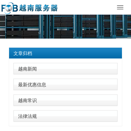
Toggl
navig
文章归档
越南新闻
最新优惠信息
越南常识
法律法规