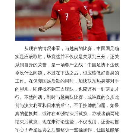
从现在的情况来看，与
越南
的比赛，中国国足确
实是应该取胜，毕竟这并不仅仅是关系到三分，还关
系到自身的荣誉，是一场尊严之战！中国足协下达铁
令没什么问题，不过在下达之后，也应该做好自身的
工作。在保障国足后勤的同时，加快联系热身赛对手
的脚步，即便找不到三支球队，也应该有一到两支才
行。不然的话，到时与
越南
队比赛，或许真的会步此
前与澳大利亚和日本的后尘。至于换帅的问题，如果
真的想换帅，或许在40强结束后就换，亦或者前两轮
结束后就换，现在来讨论这些，不仅没用，还会动摇
军心！希望足协之后能够少一些骚操作，让国足能够