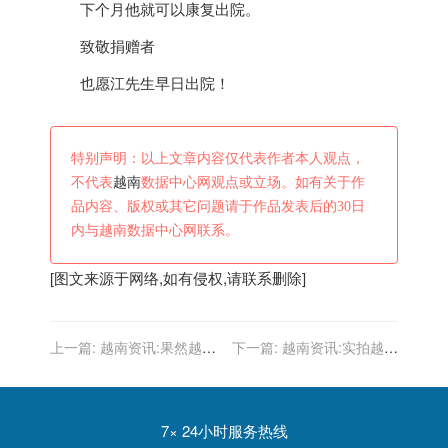
下个月他就可以康复出院。
致敬捐赠者
也愿江先生早日出院！
特别声明：以上文章内容仅代表作者本人观点，
不代表
越南
数据中心网观点或立场。如有关于作
品内容、版权或其它问题请于作品发表后的30日
内与越南数据中心网联系。
[图文来源于网络,如有侵权,请联系删除]
上一篇:
越南资讯:果然越南
下一篇:
越南资讯:实拍越南
姑娘都是大美女，战斗民族
首艘国产潜艇救援舰HQ-
也比不过，这长相
927歇骄号
真“绝”了！
7× 24小时服务热线