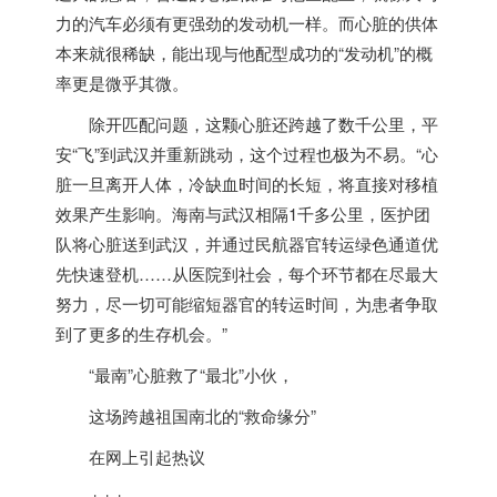
力的汽车必须有更强劲的发动机一样。而心脏的供体
本来就很稀缺，能出现与他配型成功的“发动机”的概
率更是微乎其微。
除开匹配问题，这颗心脏还跨越了数千公里，平
安“飞”到武汉并重新跳动，这个过程也极为不易。
“心
脏一旦离开人体，冷缺血时间的长短，将直接对移植
效果产生影响。
海南与武汉相隔1千
多公里，医护团
队将心脏送到武汉，并通过民航器官转运绿色通道优
先快速登机……从医院到社会，每个环节都在尽最大
努力，尽一切可能缩短器官的转运时间，为患者争取
到了更多的生存机会。
”
“最南”心脏救了“最北”小伙，
这场跨越祖国南北的“救命缘分”
在网上引起热议