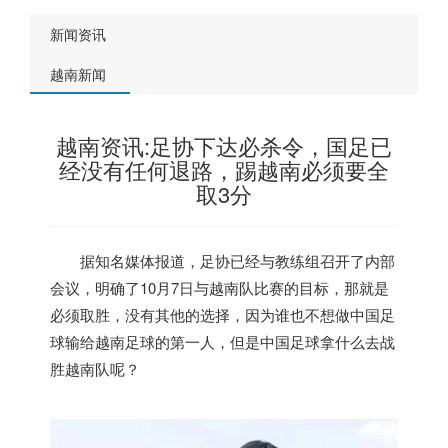
新闻资讯
越南新闻
越南资讯:足协下达必杀令，国足已
经没有任何退路，踢越南必须要全
取3分
据知名媒体报道，足协已经与教练组召开了内部
会议，明确了10月7日与
越南
队比赛的目标，那就是
必须取胜，没有其他的选择，因为谁也不想做中国足
球输给
越南
足球的第一人，但是中国足球拿什么去战
胜
越南
队呢？