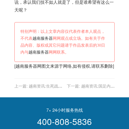
说，承认我们技不如人就是了，但是谁希望有这么一
天呢？
特别声明：以上文章内容仅代表作者本人观点，
不代表
越南服务器
网网观点或立场。如有关于作
品内容、版权或其它问题请于作品发表后的30日
内与
越南服务器
网网联系。
[
越南服务器
网图文来源于网络,如有侵权,请联系删除]
上一篇:
越南资讯:生死战！
下一篇:
越南资讯:国足内部
国足生实战PK越南必拿三
会议！球队上下信心十足，
分，若再不赢李铁恐悬了
必须击败越南队，全取3分
7× 24小时服务热线
400-808-5836