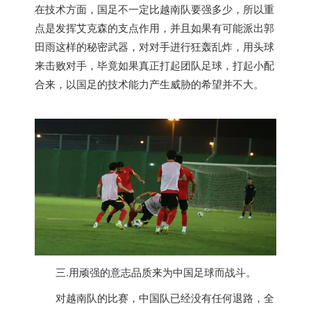
在技术方面，国足不一定比
越南
队要强多少，所以重
点是发挥艾克森的支点作用，并且如果有可能派出郭
田雨这样的秘密武器，对对手进行狂轰乱炸，用头球
来击败对手，毕竟如果真正打起团队足球，打起小配
合来，以国足的技术能力产生威胁的希望并不大。
三.用顽强的意志品质来为中国足球而战斗。
对
越南
队的比赛，中国队已经没有任何退路，全