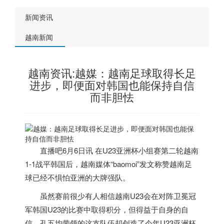
新闻资讯
越南新闻
越南资讯:越媒：越南足球取得长足
进步，即便面对韩国也能保持自信
而非胆怯
直播吧6月6日讯 在U23亚洲杯小组赛第二轮
越南
1-1战平韩国后，
越南
媒体“baomoi”发文称赞
越南
足
球已经不惧怕亚洲的大牌强队。
虽然赛前很少有人相信
越南
U23会在对阵卫冕冠
军韩国U23的比赛中取得积分，但得益于自身的自
信，孔五均带领的这支队伍却创造了今年U23亚洲杯