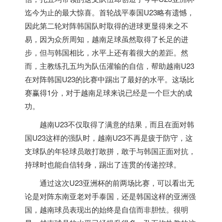
迄今为止的最大惊喜。首轮战平泰国U23略有遗憾，
因此第二轮对阵韩国队时取得的进球更显得来之不
易，因为众所周知，
越南
足球虽然取得了长足的进
步，但与韩国相比，水平上还有着很大的差距。然
而，主教练孔五均为队伍灌输的自信，帮助
越南
U23
在对阵韩国U23的比赛中踢出了最好的水平。这场比
赛赢得1分，对于
越南
足球来说已经是一个巨大的成
功。
越南
U23不仅取得了满意的结果，而且在面对韩
国U23这样的强队时，
越南
U23不再是疲于防守，这
支球队的年轻球员敢打敢拼，敢于与韩国正面对抗，
持球时也能自信转身，踢出了连贯的传递控球。
通过这次U23亚洲杯的前两场比赛，可以看出无
论是对阵东南亚老对手泰国，还是韩国这样的亚洲强
国，
越南
球员表现出的始终是自信而非胆怯。很明