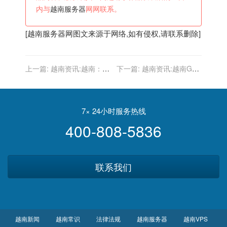
内与
越南服务器
网网联系。
[
越南服务器
网图文来源于网络,如有侵权,请联系删除]
上一篇:
越南资讯:越南：年
下一篇:
越南资讯:越南GDP
初至今，各航空港货物吞吐
增速一度超中国，中越PK哪
量同比增长30.6%
家强？
7× 24小时服务热线
400-808-5836
联系我们
越南新闻
越南常识
法律法规
越南服务器
越南VPS