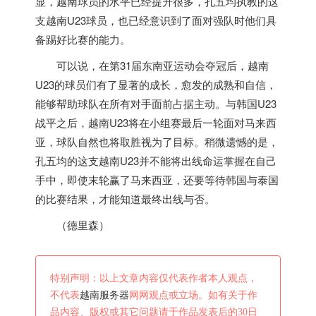
显，
越南
球员的水平已经提升很多，孔五均执教的这
支
越南
U23球员，也已经意识到了面对强队时他们具
备踢好比赛的能力。
可以说，在第31届东南亚运动会夺冠后，
越南
U23的球员们有了显著的成长，愈发的成熟和自信，
能够帮助球队在所有对手面前占据主动。与韩国U23
战平之后，
越南
U23将在小组赛最后一轮面对马来西
亚，球队自然也将取胜视为了目标。稍微遗憾的是，
孔五均的这支
越南
U23并不能将出线命运掌握在自己
手中，即使末轮赢了马来西亚，还要等待韩国与泰国
的比赛结果，才能知道最终出线与否。
（德里森）
特别声明：以上文章内容仅代表作者本人观点，
不代表
越南服务器
网网观点或立场。如有关于作
品内容、版权或其它问题请于作品发表后的30日