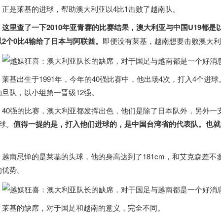
，正是莱基的进球，帮助澳大利亚以4比1击败了
越南
队。
这里查了一下2010年亚青赛的比赛结果，澳大利亚与中国U19都是
以2个0比4输给了日本与阿联酋。
即便没有莱基，
越南
想要击败澳大利
基出生于1991年，今年的40强比赛中，他出场4次，打入4个进
约旦队，以小组第一晋级12强。
0强的比赛，澳大利亚都发挥出色，他们是除了日本队外，另外一支
个球。
值得一提的是，打入他们进球的，是中国台湾省的代表队。也就
。
越南
忌惮的是莱基的头球，他的身高达到了181cm，和艾克森差
的优势。
基的缺席，对于国足和
越南
的意义，完全不同。