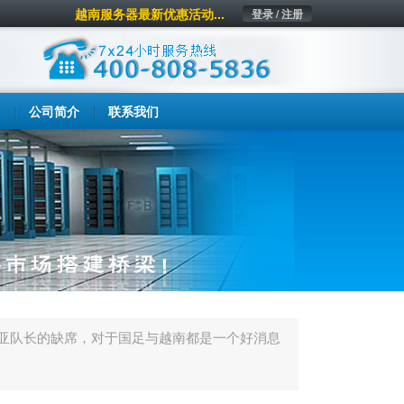
越南服务器最新优惠活动...
登录 / 注册
公司简介
联系我们
利亚队长的缺席，对于国足与越南都是一个好消息