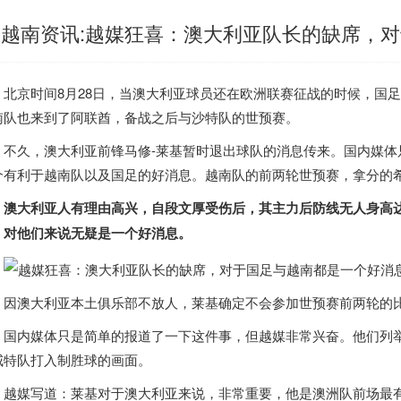
越南资讯:越媒狂喜：澳大利亚队长的缺席，
京时间8月28日，当澳大利亚球员还在欧洲联赛征战的时候，国足
南
队也来到了阿联酋，备战之后与沙特队的世预赛。
久，澳大利亚前锋马修-莱基暂时退出球队的消息传来。国内媒体
个有利于
越南
队以及国足的好消息。
越南
队的前两轮世预赛，拿分的
澳大利亚人有理由高兴，自段文厚受伤后，其主力后防线无人身高达
，对他们来说无疑是一个好消息。
澳大利亚本土俱乐部不放人，莱基确定不会参加世预赛前两轮的比
内媒体只是简单的报道了一下这件事，但越媒非常兴奋。他们列举
威特队打入制胜球的画面。
媒写道：莱基对于澳大利亚来说，非常重要，他是澳洲队前场最有威胁