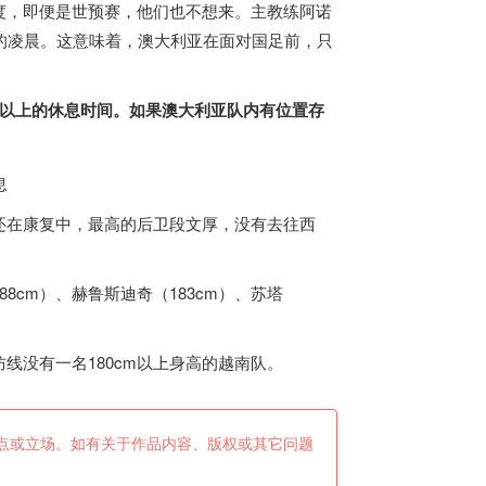
，即便是世预赛，他们也不想来。主教练阿诺
的凌晨。这意味着，澳大利亚在面对国足前，只
天以上的休息时间。如果澳大利亚队内有位置存
还在康复中，最高的后卫段文厚，没有去往西
cm）、赫鲁斯迪奇（183cm）、苏塔
没有一名180cm以上身高的
越南
队。
点或立场。如有关于作品内容、版权或其它问题