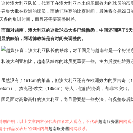
位澳大利亚队长，代表了在澳大利亚本土俱乐部效力的球员的态度
会召集大批在欧洲的球员，而他们联赛的比赛时间，最晚将会是29日
3天多的集训时间，而且还需要调整时差。
而面对
越南
，澳大利亚的这批球员大多已经熟悉，中间还间隔了5
明显的缺陷，阿诺德教练是有时间去调整的。
澳大利亚相比，
越南
队缺席的球员更重要一些。主力后腰杜雄勇
。
然没有了181cm的莱基，但澳大利亚还有在欧洲效力的罗吉奇（188
198cm）、杰克逊-欧文（189cm）等人，他们的身高，都非常突出。
足面对高举高打的澳大利亚，尚且需要想一些办法，何况整条后防线
特别声明：以上文章内容仅代表作者本人观点，不代表
越南服务器
网网观
请于作品发表后的30日内与
越南服务器
网网联系。