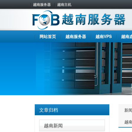
越南服务器
越南主机
网站首页
越南服务器
越南VPS
越南
文章归档
新
越
越南新闻