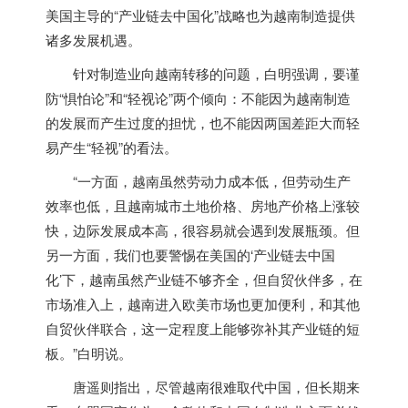
美国主导的“产业链去中国化”战略也为
越南
制造提供
诸多发展机遇。
针对制造业向
越南
转移的问题，白明强调，要谨
防“惧怕论”和“轻视论”两个倾向：不能因为
越南
制造
的发展而产生过度的担忧，也不能因两国差距大而轻
易产生“轻视”的看法。
“一方面，
越南
虽然劳动力成本低，但劳动生产
效率也低，且
越南
城市土地价格、房地产价格上涨较
快，边际发展成本高，很容易就会遇到发展瓶颈。但
另一方面，我们也要警惕在美国的‘产业链去中国
化’下，
越南
虽然产业链不够齐全，但自贸伙伴多，在
市场准入上，
越南
进入欧美市场也更加便利，和其他
自贸伙伴联合，这一定程度上能够弥补其产业链的短
板。”白明说。
唐遥则指出，尽管
越南
很难取代中国，但长期来