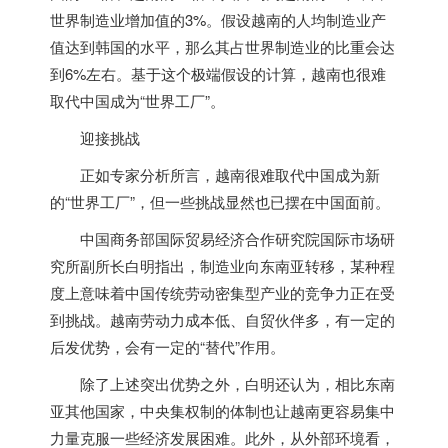
世界制造业增加值的3%。假设
越南
的人均制造业产
值达到韩国的水平，那么其占世界制造业的比重会达
到6%左右。基于这个极端假设的计算，
越南
也很难
取代中国成为“世界工厂”。
迎接挑战
正如专家分析所言，
越南
很难取代中国成为新
的“世界工厂”，但一些挑战显然也已摆在中国面前。
中国商务部国际贸易经济合作研究院国际市场研
究所副所长白明指出，制造业向东南亚转移，某种程
度上意味着中国传统劳动密集型产业的竞争力正在受
到挑战。
越南
劳动力成本低、自贸伙伴多，有一定的
后发优势，会有一定的“替代”作用。
除了上述突出优势之外，白明还认为，相比东南
亚其他国家，中央集权制的体制也让
越南
更容易集中
力量克服一些经济发展困难。此外，从外部环境看，