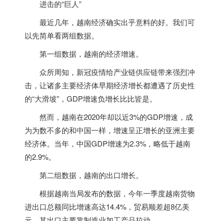
进击的“巨人”
最近几年，
越南
经济确实出乎意料的好。我们可
以先简单看两组数据。
第一组数据，
越南
的经济增速。
众所周知，新冠疫情给产业链供应链带来强烈冲
击，让诸多主要经济体早期经济增长都遭遇了历史性
的“大滑坡”，GDP增速负增长比比皆是。
然而，
越南
在2020年却以近3%的GDP增速，成
为为数不多的和中国一样，增速呈正增长的亚洲主要
经济体。当年，中国GDP增速为2.3%，略低于
越南
的2.9%。
第二组数据，
越南
的出口增长。
根据
越南
当局发布的数据，今年一季度
越南
货物
进出口总额同比增速高达14.4%，贸易顺差超8亿美
元，其出口主要靠制造业加工产品拉动。