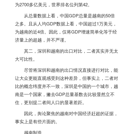
为2700多亿美元，世界排名位列第42。
从总量数据上看，中国GDP总量是
越南
的50倍
之多。且从人均GDP数据上看，中国超过1万美元，
为
越南
的近4倍。因此，仅将GDP增速简单化等于经
济量上的超越，并不严谨。
其二，深圳和
越南
的出口对比，二者其实并无太
大可比性。
尽管将深圳和
越南
的出口情况直接进行对比，能
让大众更能直观感受到这种差异，但事实上，二者对
比的概念纬度并不一致，深圳是中国的一个城市，
越
南
是一个国家，撇去GDP总量基数去比较显然立不
住，更别提二者间人口的显著差距。
因此，舆论聚焦的
越南
对中国经济赶超的证据，
事实上是有些片面的。
越南
制造