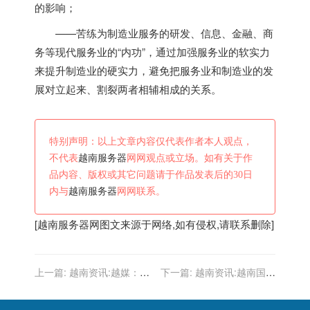
的影响；
——苦练为制造业服务的研发、信息、金融、商
务等现代服务业的“内功”，通过加强服务业的软实力
来提升制造业的硬实力，避免把服务业和制造业的发
展对立起来、割裂两者相辅相成的关系。
特别声明：以上文章内容仅代表作者本人观点，
不代表
越南服务器
网网观点或立场。如有关于作
品内容、版权或其它问题请于作品发表后的30日
内与
越南服务器
网网联系。
[
越南服务器
网图文来源于网络,如有侵权,请联系删除]
上一篇:
越南资讯:越媒：越
下一篇:
越南资讯:越南国家
南足球取得长足进步，即便
航空公司开通芽庄至新加坡
面对韩国也能保持自信而非
航线