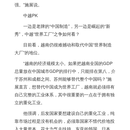
强。”施展说。
中越PK
一边是老牌的“中国制造”，另一边是崛起的“新
秀”，中越“世界工厂”之争如何看？
目前看，
越南
仍很难撼动和取代中国“世界制造
大厂”的地位。
“
越南
的经济规模太小。如果把
越南
全国的GDP
总量放在中国城市GDP的排行中，只能排在第八，介
于苏州和成都之间。苏州能够替代整个中国吗？”施
展直言，想替代中国成为世界工厂，
越南
就必须得有
自己完整的工业体系，其中很重要的一点在于拥有独
立的重化工业。
他强调，后发国家要想建设自己的重化工业，纯
靠市场过程是没有机会的，必须靠国家不惜代价地投
入大量资本、花大力气去扶持。东亚的韩国、日本、