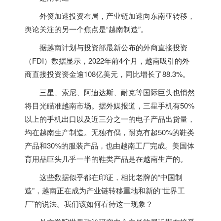
外资加速投资布局，产业链加速向东南亚转移，
舆论关注的另一个焦点是“
越南
制造”。
据
越南
计划与投资部最新公布的外商直接投资
（FDI）数据显示，2022年前4个月，
越南
吸引的外
商直接投资资金逾108亿美元，同比增长了88.3%。
三星、索尼、阿迪达斯、耐克等国际巨头也悄然
将目光瞄准
越南
市场。据外媒报道，三星手机有50%
以上的手机出口以及近三分之一的电子产品出货量，
均在
越南
生产制造。无独有偶，耐克有超50%的鞋类
产品和30%的服装产品，也由
越南
工厂完成。美国体
育用品巨头几乎一半的鞋类产品是在
越南
生产的。
这些数据似乎都在印证，相比老牌的“中国制
造”，
越南
正在成为产业链转移重地和新的“世界工
厂”的说法。我们该如何看待这一现象？