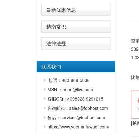
最新优惠信息
越南常识
越
空港
法律法规
38
1.
联系我们
货
比
电 话：400-808-5836
MSN ：huad@live.com
客服QQ：4698328 9291215
咨询邮箱：sales@fobhost.com
售后：services@fobhost.com
[
越
https://www.yuenanfuwuqi.com/