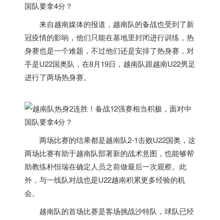
来自
越南
媒体的报道，
越南
队的备战也受到了新
冠疫情的影响，他们只能在基地里封闭进行训练，热
身赛也是一个难题，不过他们还是安排了热身赛，对
手是U22国奥队，在8月19日，
越南
队跟
越南
U22男足
进行了两场热身赛。
两场比赛的结果都是
越南
队2-1击败U22国奥，这
两场比赛有助于
越南
队部署新的战术意图，也能够帮
助教练朴恒瑞在确定人员之前做最后一次观察。此
外，与一线队对战也是U22
越南
积累更多经验的机
会。
越南
队的首场比赛是客场挑战沙特队，球队已经