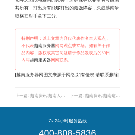
其所有，打出所有能够打出的最强阵容，决战
越南
争
取横扫对手拿下三分。
特别声明：以上文章内容仅代表作者本人观点，
不代表
越南服务器
网网观点或立场。如有关于作
品内容、版权或其它问题请于作品发表后的30日
内与
越南服务器
网网联系。
[
越南服务器
网图文来源于网络,如有侵权,请联系删除]
上一篇:
越南资讯:越南人胆
下一篇:
越南资讯:越南这块
真是大，硬是把《一剪梅》
嫩豆腐，武磊能先啃上一口
唱成烫嘴版，开口我笑岔气
吗？
了！
7× 24小时服务热线
400-808-5836