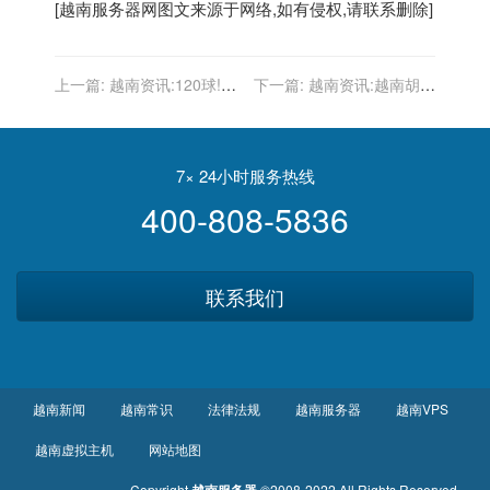
[
越南服务器
网图文来源于网络,如有侵权,请联系删除]
上一篇:
越南资讯:120球!艾
下一篇:
越南资讯:越南胡志
克森令越南害怕,日本更怕武
明市实施“居家令”，军人帮
磊,首战澳大利亚目标：1分
买东西送货上门
7× 24小时服务热线
400-808-5836
联系我们
越南新闻
越南常识
法律法规
越南服务器
越南VPS
越南虚拟主机
网站地图
Copyright
©2008-2022 All Rights Reserved