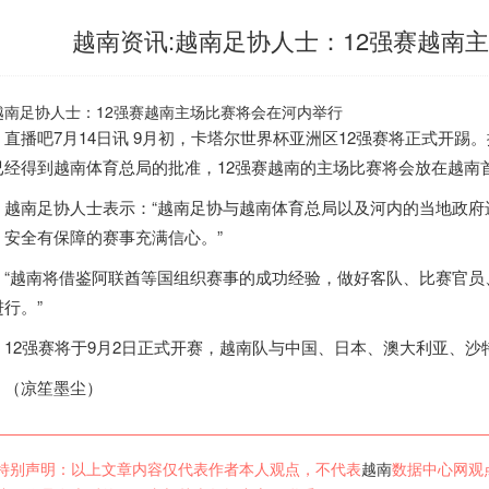
越南资讯:越南足协人士：12强赛越南
播吧7月14日讯 9月初，卡塔尔世界杯亚洲区12强赛将正式开踢。
已经得到
越南
体育总局的批准，12强赛
越南
的主场比赛将会放在
越南
越南
足协人士表示：“
越南
足协与
越南
体育总局以及河内的当地政府
、安全有保障的赛事充满信心。”
“
越南
将借鉴阿联酋等国组织赛事的成功经验，做好客队、比赛官员
行。”
2强赛将于9月2日正式开赛，
越南
队与中国、日本、澳大利亚、沙
凉笙墨尘）
特别声明：以上文章内容仅代表作者本人观点，不代表
越南
数据中心网观