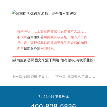
特别声明：以上文章内容仅代表作者本人观点，
不代表
越南服务器
网网观点或立场。如有关于作
品内容、版权或其它问题请于作品发表后的30日
内与
越南服务器
网网联系。
[
越南服务器
网图文来源于网络,如有侵权,请联系删除]
上一篇:
越南资讯:美媒：体
下一篇:
越南资讯:不求人联
验越南数字化防疫 遭到现实
合姜云升跨圈联动？PSI赛
的当头棒喝
事看点十足，越南战队成功
捡漏
7× 24小时服务热线
400-808-5836