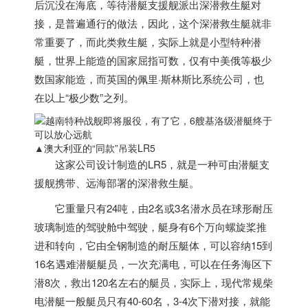
后沉没在海底，等待潜艇支援舰派出深潜救生艇对
接，是普遍通行的做法，因此，这个深潜救生艇就非
常重要了，而此类救生艇，实际上就是小型特种潜
艇，世界上能造的国家屈指可数，仅有中美俄等极少
数国家能造，而英国的佩里·斯林斯比系统公司，也
在以上“极少数”之列。
▲澳大利亚的“同款”吊装LR5
这家公司设计制造的LR5，就是一种可由潜艇支
援舰携带、远海部署的深潜救生艇。
它重量只有24吨，由2名或3名潜水员在球形耐压
玻璃制造的驾驶舱中驾驶，艇身有6个万向螺旋桨推
进和转向，它由全钢制造的耐压艇体，可以容纳15到
16名遇难潜艇艇员，一次充满电，可以在任务海区下
潜8次，救出120名左右的艇员，实际上，现代常规柴
电潜艇一般艇员只有40-60名，3-4次下潜对接，就能