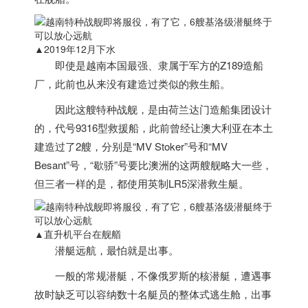
▲2019年12月下水
即使是
越南
本国最强、隶属于军方的Z189造船
厂，此前也从来没有建造过类似的救生船。
因此这艘特种战舰，是由荷兰达门造船集团设计
的，代号9316型救援船，此前曾经让澳大利亚在本土
建造过了2艘，分别是“MV Stoker”号和“MV
Besant”号，“歇骄”号要比澳洲的这两艘舰略大一些，
但三者一样的是，都使用英制LR5深潜救生艇。
▲直升机平台在舰艏
潜艇远航，最怕就是出事。
一般的常规潜艇，不像俄罗斯的核潜艇，遭遇事
故时缺乏可以容纳数十名艇员的整体式逃生舱，出事