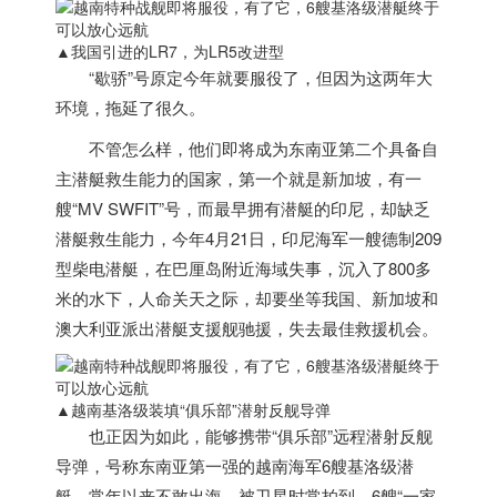
▲我国引进的LR7，为LR5改进型
“歇骄”号原定今年就要服役了，但因为这两年大
环境，拖延了很久。
不管怎么样，他们即将成为东南亚第二个具备自
主潜艇救生能力的国家，第一个就是新加坡，有一
艘“MV SWFIT”号，而最早拥有潜艇的印尼，却缺乏
潜艇救生能力，今年4月21日，印尼海军一艘德制209
型柴电潜艇，在巴厘岛附近海域失事，沉入了800多
米的水下，人命关天之际，却要坐等我国、新加坡和
澳大利亚派出潜艇支援舰驰援，失去最佳救援机会。
▲
越南
基洛级装填“俱乐部”潜射反舰导弹
也正因为如此，能够携带“俱乐部”远程潜射反舰
导弹，号称东南亚第一强的
越南
海军6艘基洛级潜
艇，常年以来不敢出海，被卫星时常拍到，6艘“一家