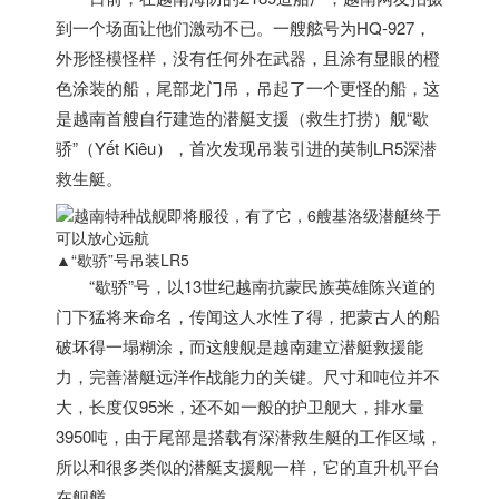
到一个场面让他们激动不已。一艘舷号为HQ-927，
外形怪模怪样，没有任何外在武器，且涂有显眼的橙
色涂装的船，尾部龙门吊，吊起了一个更怪的船，这
是
越南
首艘自行建造的潜艇支援（救生打捞）舰“歇
骄”（Yết Kiêu），首次发现吊装引进的英制LR5深潜
救生艇。
▲“歇骄”号吊装LR5
“歇骄”号，以13世纪
越南
抗蒙民族英雄陈兴道的
门下猛将来命名，传闻这人水性了得，把蒙古人的船
破坏得一塌糊涂，而这艘舰是
越南
建立潜艇救援能
力，完善潜艇远洋作战能力的关键。尺寸和吨位并不
大，长度仅95米，还不如一般的护卫舰大，排水量
3950吨，由于尾部是搭载有深潜救生艇的工作区域，
所以和很多类似的潜艇支援舰一样，它的直升机平台
在舰艏。