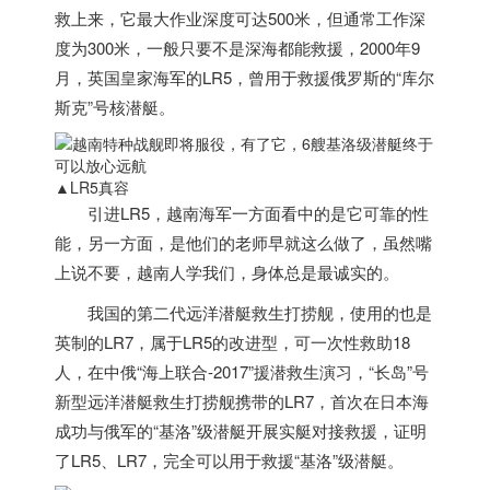
救上来，它最大作业深度可达500米，但通常工作深
度为300米，一般只要不是深海都能救援，2000年9
月，英国皇家海军的LR5，曾用于救援俄罗斯的“库尔
斯克”号核潜艇。
▲LR5真容
引进LR5，
越南
海军一方面看中的是它可靠的性
能，另一方面，是他们的老师早就这么做了，虽然嘴
上说不要，
越南
人学我们，身体总是最诚实的。
我国的第二代远洋潜艇救生打捞舰，使用的也是
英制的LR7，属于LR5的改进型，可一次性救助18
人，在中俄“海上联合-2017”援潜救生演习，“长岛”号
新型远洋潜艇救生打捞舰携带的LR7，首次在日本海
成功与俄军的“基洛”级潜艇开展实艇对接救援，证明
了LR5、LR7，完全可以用于救援“基洛”级潜艇。