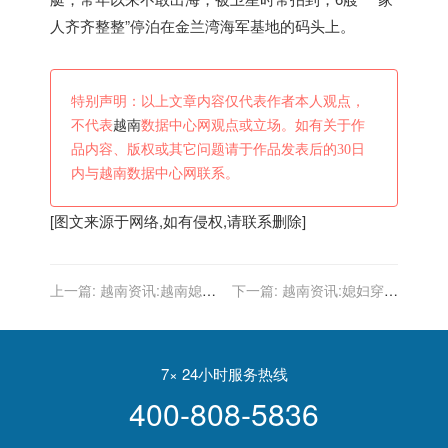
人齐齐整整”停泊在金兰湾海军基地的码头上。
特别声明：以上文章内容仅代表作者本人观点，
不代表
越南
数据中心网观点或立场。如有关于作
品内容、版权或其它问题请于作品发表后的30日
内与越南数据中心网联系。
[图文来源于网络,如有侵权,请联系删除]
上一篇:
越南资讯:越南媳妇
下一篇:
越南资讯:媳妇穿上
引进来的果树，果实非常的
漂亮越南裙子，被老公吐槽
神奇，有人出100万她都没
太肥了，这身打扮太妖娆了
卖
7× 24小时服务热线
400-808-5836