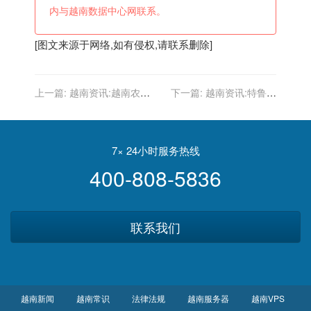
内与越南数据中心网联系。
[图文来源于网络,如有侵权,请联系删除]
上一篇:
越南资讯:越南农村
下一篇:
越南资讯:特鲁西
小伙子家里做客，遇到一个
埃：越南冲击世界杯很难但
绝美女孩，这气质太优雅了
并非不可能，他们可向丹麦
队学习
7× 24小时服务热线
400-808-5836
联系我们
越南新闻
越南常识
法律法规
越南服务器
越南VPS