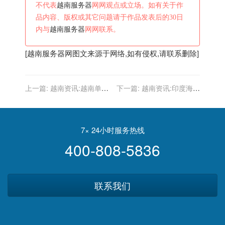
不代表
越南服务器
网网观点或立场。如有关于作
品内容、版权或其它问题请于作品发表后的30日
内与
越南服务器
网网联系。
[
越南服务器
网图文来源于网络,如有侵权,请联系删除]
上一篇:
越南资讯:越南单日
下一篇:
越南资讯:印度海军
新增8377例本土病例 胡志
四艘舰艇驶向南海 将与菲律
明市累计确诊超10万
宾越南等国搞双边军演
7× 24小时服务热线
400-808-5836
联系我们