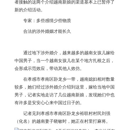
者接触的这两个介绍
越南
新娘的渠道基本上已暂停了
新的介绍活动。
专家：多些感情少些物质
合法的涉外婚姻才能长久
通过地下涉外婚介，越来越多的
越南
女孩儿嫁给
中国男子，当一个
越南
女孩儿在某个地方扎根之后，
会形成示范效应，带动其他人效仿。
在孝感市孝南区卧龙乡一带，
越南
媳妇相对数量
较多，她们经过涉外婚介介绍到这里，嫁给当地中国
男子，记者实地走访了几位
越南
新娘，发现她们中也
有许多是安安心心来中国过日子的。
记者见到孝感市孝南区卧龙乡裕联村村民刘强
（化名）的
越南
妻子晓敏时，她正在村里打麻将。