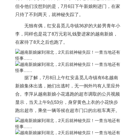
但令他们没想到的是，7月6日下午新娘刚进门，在家
只待了不到两天，就神秘失踪了。
无独有偶，红安县觅儿寺镇36岁的大龄男青年小
李，同样也是花了8万元彩礼钱娶进家的
越南
新娘，
在家待了8天之后也跑了。
据了解，
7月8日上午红安县觅儿寺镇有6名
越南
新娘集体出逃，她们出逃时，无一例外均有人里应外
合。
李萍从
越南
新娘小花逃跑的超市调取的公共视频
显示，当天上午9点53分，身穿黄色上衣的小花快步
跑出超市，乘坐一辆等候在超市门口的出租车离开。