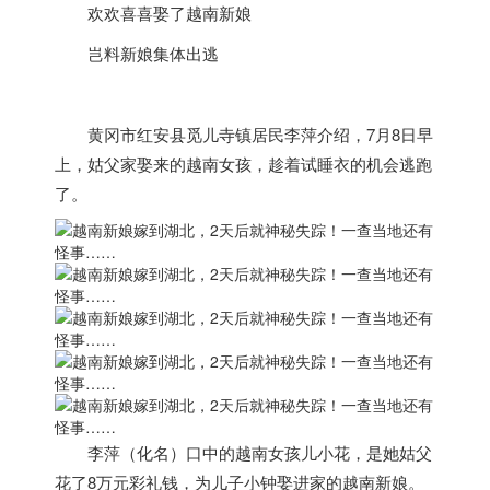
欢欢喜喜娶了
越南
新娘
岂料新娘集体出逃
黄冈市红安县觅儿寺镇居民李萍介绍，7月8日早
上，姑父家娶来的
越南
女孩，趁着试睡衣的机会逃跑
了。
李萍（化名）口中的
越南
女孩儿小花，是她姑父
花了8万元彩礼钱，为儿子小钟娶进家的
越南
新娘。