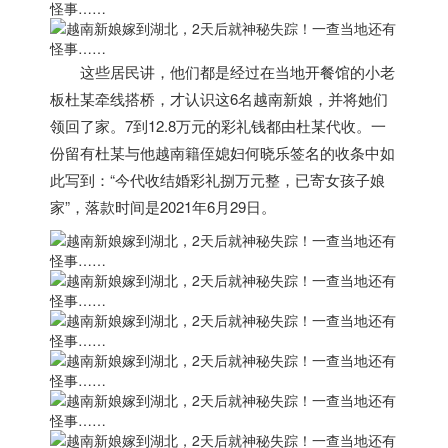
这些居民讲，
他们都是经过在当地开餐馆的小老
板杜某牵线搭桥，
才认识这6名
越南
新娘，并将她们
领回了家。7到12.8万元的彩礼钱都由杜某代收。一
份留有杜某与他
越南
籍侄媳妇何晓乐签名的收条中如
此写到：“今代收结婚彩礼捌万元整，已寄女孩子娘
家”，落款时间是2021年6月29日。