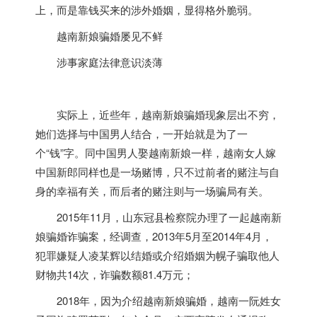
上，而是靠钱买来的涉外婚姻，显得格外脆弱。
越南
新娘骗婚屡见不鲜
涉事家庭法律意识淡薄
实际上，近些年，
越南
新娘骗婚现象层出不穷，
她们选择与中国男人结合，一开始就是为了一
个“钱”字。同中国男人娶
越南
新娘一样，
越南
女人嫁
中国新郎同样也是一场赌博，只不过前者的赌注与自
身的幸福有关，而后者的赌注则与一场骗局有关。
2015年11月，山东冠县检察院办理了一起
越南
新
娘骗婚诈骗案，经调查，2013年5月至2014年4月，
犯罪嫌疑人凌某辉以结婚或介绍婚姻为幌子骗取他人
财物共14次，诈骗数额81.4万元；
2018年，因为介绍
越南
新娘骗婚，
越南
一阮姓女