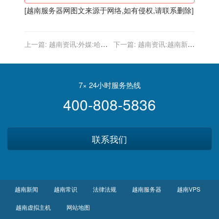
[
越南服务器
网图文来源于网络,如有侵权,请联系删除]
上一篇:
越南资讯:外媒:哈里
下一篇:
越南资讯:越南新增
斯亚洲行将访问越南和新加
7618例本土确诊 对接种疫
坡 重点关注南海
苗的游客缩短隔离时间
7× 24小时服务热线
400-808-5836
联系我们
越南新闻
越南常识
法律法规
越南服务器
越南VPS
越南虚拟主机
网站地图