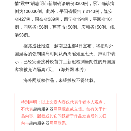
情“震中”胡志明市新增确诊病例3300例，累计确诊病
例为106030例。此外，平阳省报告了2143例，隆安
省427例，同奈省389例，西宁省194例，平顺省161
例，同塔省156例，芹苴市150例、庆和省150例、岘
港93例。
据路透社报道，
越南
卫生部4日宣布，将把对外
国游客的强制隔离时间从两周缩短至七天。声明中表
示，已经完全接种疫苗并且新冠检测呈阴性的外国游
客将被允许隔离7天。（海外网 李芳）
海外网版权作品，未经授权不得转载。
特别声明：以上文章内容仅代表作者本人观点，
不代表
越南服务器
网网观点或立场。如有关于作
品内容、版权或其它问题请于作品发表后的30日
内与
越南服务器
网网联系。