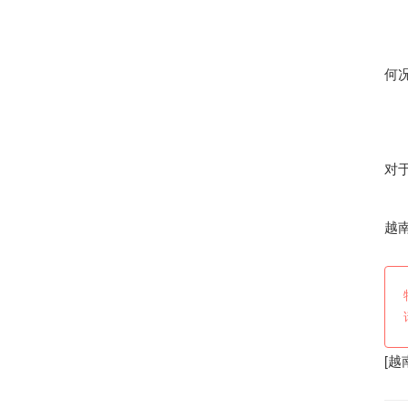
何
对
越
[
越