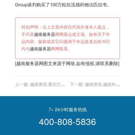
Group谈判购买了100万粒抗流感药物法匹拉韦。
特别声明：以上文章内容仅代表作者本人观点，
不代表
越南服务器
网网观点或立场。如有关于作
品内容、版权或其它问题请于作品发表后的30日
内与
越南服务器
网网联系。
[
越南服务器
网图文来源于网络,如有侵权,请联系删除]
上一篇:
越南资讯:爱尔兰男
下一篇:
越南资讯:越南外交
子被困越南，为带“捞”来的
部：海外越南人侨务工作是
猫回国募集善款，宁死不弃
越南党和国家外交政策支柱
7× 24小时服务热线
400-808-5836