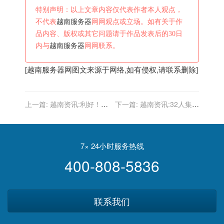
特别声明：以上文章内容仅代表作者本人观点，
不代表
越南服务器
网网观点或立场。如有关于作
品内容、版权或其它问题请于作品发表后的30日
内与
越南服务器
网网联系。
[
越南服务器
网图文来源于网络,如有侵权,请联系删除]
上一篇:
越南资讯:利好！曝
下一篇:
越南资讯:32人集训
越南队主力门将缺阵数月，
大名单公布，越南队精英尽
国足斥资百万邀请叙利亚热
出备战中国
身
7× 24小时服务热线
400-808-5836
联系我们