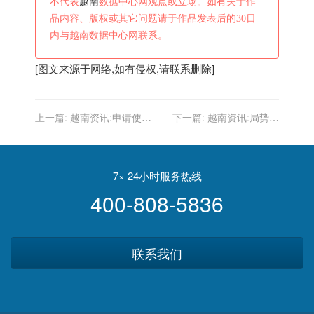
不代表
越南
数据中心网观点或立场。如有关于作
品内容、版权或其它问题请于作品发表后的30日
内与越南数据中心网联系。
[图文来源于网络,如有侵权,请联系删除]
上一篇:
越南资讯:申请使用
下一篇:
越南资讯:局势变
展位约120个！越南企业报
了？印度拉拢越南，美军在
名参展东博会积极性高
叙利亚遭袭，拜登儿子又“坑
爹”
7× 24小时服务热线
400-808-5836
联系我们