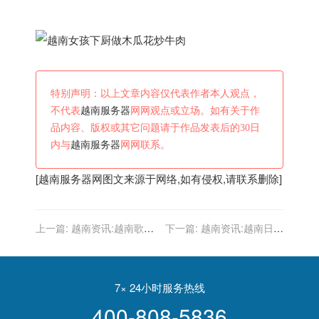
特别声明：以上文章内容仅代表作者本人观点，
不代表
越南服务器
网网观点或立场。如有关于作
品内容、版权或其它问题请于作品发表后的30日
内与
越南服务器
网网联系。
[
越南服务器
网图文来源于网络,如有侵权,请联系删除]
上一篇:
越南资讯:越南歌手
下一篇:
越南资讯:越南日增
致敬谢娜，翻唱《当》，一
新冠肺炎确诊病例创新高 又
开口立马忘了原唱，太魔性
有多地今起“封城”
了
7× 24小时服务热线
400-808-5836