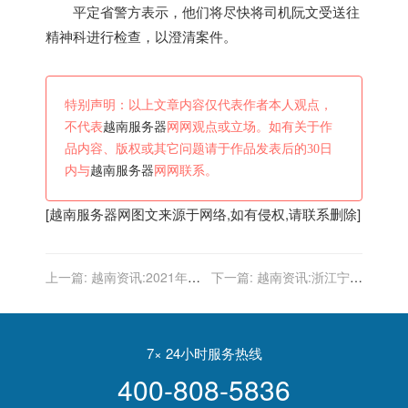
平定省警方表示，他们将尽快将司机阮文受送往
精神科进行检查，以澄清案件。
特别声明：以上文章内容仅代表作者本人观点，
不代表
越南服务器
网网观点或立场。如有关于作
品内容、版权或其它问题请于作品发表后的30日
内与
越南服务器
网网联系。
[
越南服务器
网图文来源于网络,如有侵权,请联系删除]
上一篇:
越南资讯:2021年越
下一篇:
越南资讯:浙江宁波
南胡志明市十件大事
本轮疫情与越南毒株序列同
源性较高
7× 24小时服务热线
400-808-5836