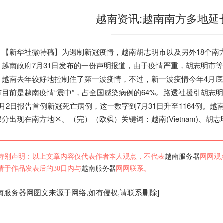
越南资讯:越南南方多地延长
新华社微特稿】为遏制新冠疫情，
越南
胡志明市以及另外18个南
引
越南
政府7月31日发布的一份声明报道，由于疫情严重，胡志明市
。
越南
去年较好地控制住了第一波疫情，不过，新一波疫情今年4月
市目前是
越南
疫情“震中”，占全国感染病例的64%。路透社援引胡
6月2日报告首例新冠死亡病例，这一数字到7月31日升至1164例。
越
部分出现在南方地区。（完）（欧飒）关键词：
越南
(Vietnam)、胡志明市
特别声明：以上文章内容仅代表作者本人观点，不代表
越南服务器
网网观
请于作品发表后的30日内与
越南服务器
网网联系。
南服务器
网图文来源于网络,如有侵权,请联系删除]