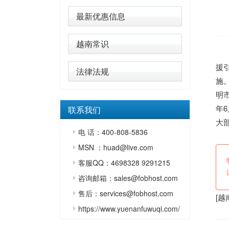
最新优惠信息
越南常识
【
援
法律法规
施
明
年
联系我们
大
电 话：400-808-5836
MSN ：huad@live.com
客服QQ：4698328 9291215
咨询邮箱：sales@fobhost.com
售后：services@fobhost.com
[
越
https://www.yuenanfuwuqi.com/