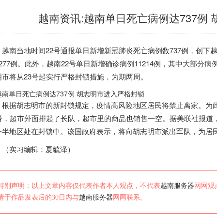
越南资讯:越南单日死亡病例达737例
越南
当地时间22号通报单日新增新冠肺炎死亡病例数737例，创下
277例。此外，
越南
22号单日新增确诊病例11214例，其中大部分
明市将从23号起实行严格封锁措施，为期两周。
据胡志明市的新封锁规定，疫情高风险地区居民将禁止离家。为此
2号，超市外面排起了长队，超市里的商品也销售一空。据美联社报道
一半地区处在封锁中。该国政府表示，将向胡志明市派出军队，为居
实习编辑：夏毓泽）
特别声明：以上文章内容仅代表作者本人观点，不代表
越南服务器
网网观
请于作品发表后的30日内与
越南服务器
网网联系。