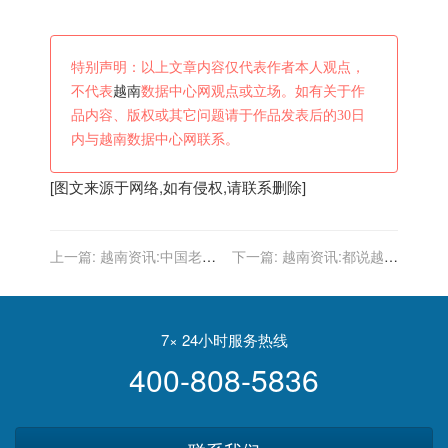
特别声明：以上文章内容仅代表作者本人观点，
不代表
越南
数据中心网观点或立场。如有关于作
品内容、版权或其它问题请于作品发表后的30日
内与越南数据中心网联系。
[图文来源于网络,如有侵权,请联系删除]
上一篇:
越南资讯:中国老挝
下一篇:
越南资讯:都说越南
修建铁路，越南却急红了
是穷国家消费低，今天越南
眼，原来是选错了队友！
女孩带你去看看越南的物价
7× 24小时服务热线
400-808-5836