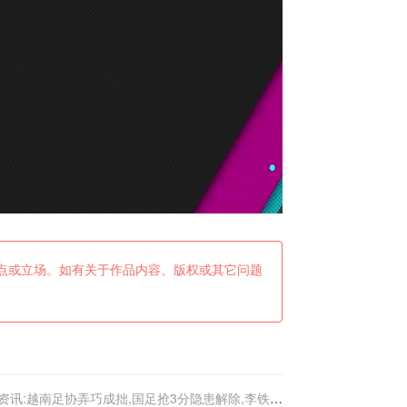
点或立场。如有关于作品内容、版权或其它问题
资讯:越南足协弄巧成拙,国足抢3分隐患解除,李铁有