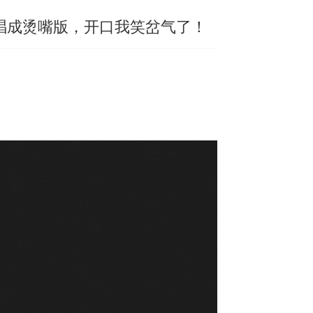
唱成烫嘴版，开口我笑岔气了！
！