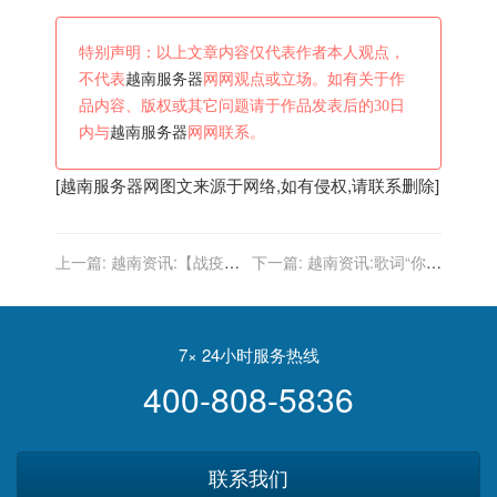
特别声明：以上文章内容仅代表作者本人观点，
不代表
越南服务器
网网观点或立场。如有关于作
品内容、版权或其它问题请于作品发表后的30日
内与
越南服务器
网网联系。
[
越南服务器
网图文来源于网络,如有侵权,请联系删除]
上一篇:
越南资讯:【战疫全
下一篇:
越南资讯:歌词“你的
时区】越南新增确诊9716例
眼睛亮晶晶像星星”越南原版
新增死亡349例
歌名?歌曲填词分别是谁?
7× 24小时服务热线
400-808-5836
联系我们