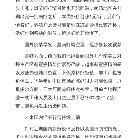
步上涨，斑节虾行情最近也开始回温，
南靖地区
在前
期出完一批病虾之后，本周虾价普涨1元/斤，后市行
情看好，养殖户反馈可能是现在冻虾管控比较严格，
活虾也到稀缺的时候，所以虾价开始涨了。
国外疫情暴发，
越南
虾塘空置、
厄冻虾多次被禁
冻虾方面，前面我们已经提到国外几个南美白对
虾主产区新冠疫情防控形势严峻，
越南
新冠疫情的暴
发致使养殖塘口空置，不仅原料虾短缺，加工厂也被
迫停工，下半年到中国市场的冻虾很大可能锐减。厄
瓜多尔方面，三大厂商冻虾多次被禁，目前当地虾产
业一线工作人员及出口企业员工已100%接种了疫
苗，避免再发生污染问题。
未来国内活虾行情持续走俏
针对近期国内新冠疫情反扑以及疫情防控情况，
多地对冷链食品的管控愈发严格。比如河南郑州要求