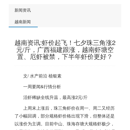
新闻资讯
越南新闻
越南资讯:虾价起飞！七夕珠三角涨2
元/斤，广西福建跟涨，越南虾塘空
置、厄虾被禁，下半年虾价更好？
文/ 水产前沿 植银素
一周要闻&行情分析
活虾稀缺全线升温，最高涨2元/斤
上周末上涨后，
珠三角
虾价在周一、周二又经历
了小幅回调，部分规格虾价格出现下滑，但整体还是
以涨价为主调。目前
中山、珠海
存塘大规格虾极少，