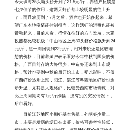
今天珠海35头塘头价开到了21.5元/斤，养殖户反馈是
七夕佳节的作用，这两天虾价都比较明显的往上升
了，而且农历到了7月之后，酒席也开始多起来，希
望广东本地疫情能控制得当，这样活虾的消费也能被
带动起来，目前来看，行情在往好的方向发展，大家
投苗都比较积极！中山地区上周30头虾价格飙升到24
元/斤，这一周回调到22元/斤，相对来说还是比较理
想的价格，目前养殖户表示看好今年中秋到国庆的价
格。
广西
目前存塘大虾很少，中造虾还未到上市规
格，预计也要到中秋前后开始上市，受此影响，不仅
广西虾价逐步上涨，
阳江、湛江等粤西地区
虾价
也逐
步升温，尤其是大规格虾，比较受西南市场青睐，对
比上周同期均有1元/斤涨幅，没有别的突发情况下，
后市看好。
目前
江苏地区
小棚虾基本售罄，外塘虾少量上
市，主要是发病的塘口在出虾，价格可参考性较低，
预计到9月才开始逐步出虾。
福建地区
虾价也开始逐