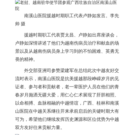
南溪山医院援越时期职工代表卢静如发言。李先
帅 摄
援越时期职工代表贾太昌、卢静如出席座谈会，
卢静如深情讲述了他们为
越南
伤病员治疗和献血的场
景以及从
越南
伤病员身上学习到的不怕困难、英勇无
畏的精神。
外交部亚洲司参赞梁建军在总结此次中越友好交
流时表示，南溪山医院是抗美援越那段峥嵘岁月的见
证者、参与者和贡献者，老一辈医护人员在他们的青
春岁月抛洒无疆大爱，用仁心仁术展现了肝胆相照、
以命相搏、血脉相融的中越情谊，广西、桂林和南溪
山医院在中越关系继往开来承前启后的关键时期大有
可为，希望他们继续发挥历史渊源和区位优势为中越
双方友好往来贡献力量。