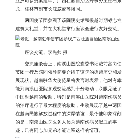
亚洲司参赞梁建军、广西壮族自治区外事办主任石东
龙、桂林市副市长沈威虎等陪同。
两国使节团参观了该院院史馆和援越时期标志性
建筑大礼堂，并在大礼堂举行座谈会进行友好交流。
座谈交流。李先帅 摄
交流座谈会上，南溪山医院党委书记戴前富向使
节团一行及陪同领导简要介绍了该院的援越历史和发
展现状。
越南
驻华大使范星梅发言时表示，他对有幸
能到南溪山医院参观交流感到十分激动，亲眼见证了
中国对
越南
的帮助，特别是南溪山医院对
越南
伤病员
的治疗进行了最大程度的救助，生动展现了越中两国
在
越南
民族解放过程中的深厚情谊，最令他印象深刻
的是，南溪山医院医务人员为
越南
伤病员献血的事
迹，只有同志加兄弟才能诠释这样的情谊。