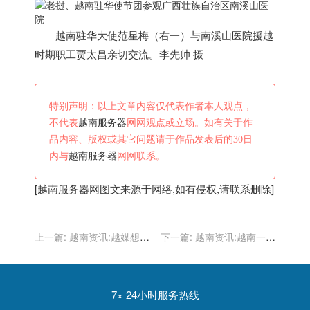
越南
驻华大使范星梅（右一）与南溪山医院援越
时期职工贾太昌亲切交流。李先帅 摄
特别声明：以上文章内容仅代表作者本人观点，
不代表
越南服务器
网网观点或立场。如有关于作
品内容、版权或其它问题请于作品发表后的30日
内与
越南服务器
网网联系。
[
越南服务器
网图文来源于网络,如有侵权,请联系删除]
上一篇:
越南资讯:越媒想嘲
下一篇:
越南资讯:越南一泛
笑中国队丢金牌第一，结果
滥的水果，自己人不爱吃中
却发现越南队在东南亚垫底
国人却超喜欢，你吃过吗？
7× 24小时服务热线