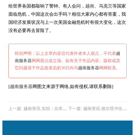
给世界各国都敲响了警钟。有人会问，
越南
、乌克兰等国家
面临危机，中国这次会出手吗？相信大家内心都有答案，我
国经济发展状况与上一次美国金融危机时有很大变化，这次
没有必要再去冒险了。
特别声明：以上文章内容仅代表作者本人观点，不代表
越
南服务器
网网观点或立场。如有关于作品内容、版权或其
它问题请于作品发表后的30日内与
越南服务器
网网联系。
[
越南服务器
网图文来源于网络,如有侵权,请联系删除]
上一篇:
越南资讯:实拍：在库尔
下一篇:
越南资讯:德尔塔冲击越
勒参赛的越南士兵演示95-1步枪
南鞋服制造工厂 有欧美品牌把
的拆装
工厂又搬回中国