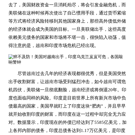
去了，美国财政资金一旦消耗殆尽，将会引发金融危机，而
美联储在这种时候再次使出了自己惯用手段，通过货币紧缩
等方式将经济风险转移到其他国家身上，那些高外债低外储
的经济体就会成为美国的目标。一旦美联储出手，这些高度
依赖美元债务的国家和市场将不堪一击，很快陷入动荡，值
得注意的是，
越南
和印度市场危机已经出现。
尽管
越南
过去几年的经济表现都很优秀，但是美国突然
出手收割财富，让
越南
市场受到猛烈冲击，如今
越南
可谓危
机四伏，美联储一旦彻底翻脸，
越南
经济或将倒退20年。印
度也面临同样的风险。印度是目前世界上所有新兴市场中负
债最高的国家，美国早就盯上了印度这块“肥肉”，并且早早
就开始收割印度的财富，而印度在这一过程中却完全无力应
对。数据显示，印度现在的外债已经达到了5585亿美元，加
上各邦内部的债务，印度总债务达到1.17万亿美元，是印度