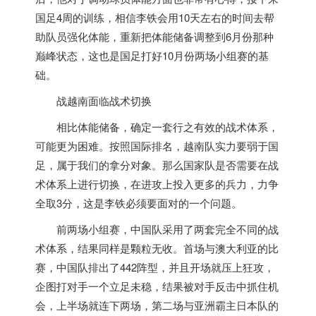
国足4周的训练，相信李铁会用10天左右的时间去帮
助队员强化体能，重新把体能储备调整到6月份那种
巅峰状态，这也是国足打好10月份两场小组赛的基
础。
战
越南
面临战术切换
相比体能储备，确定一套行之有效的战术体系，
可能更为困难。按照国际排名，
越南
队实力要弱于国
足，属于我们的拿分对象。那么国家队是否需要在战
术体系上进行切换，在进攻上投入更多的兵力，力争
全取3分，这是李铁必须要面对的一个问题。
前两场小组赛，中国队采用了两套完全不同的战
术体系，结果同样是颗粒无收。首场与澳大利亚的比
赛，中国队排出了442阵型，并且开场就压上狂攻，
企图打对手一个立足未稳，结果被对手反击中抓住机
会，上半场就连下两场，第二场与亚洲霸主日本队的