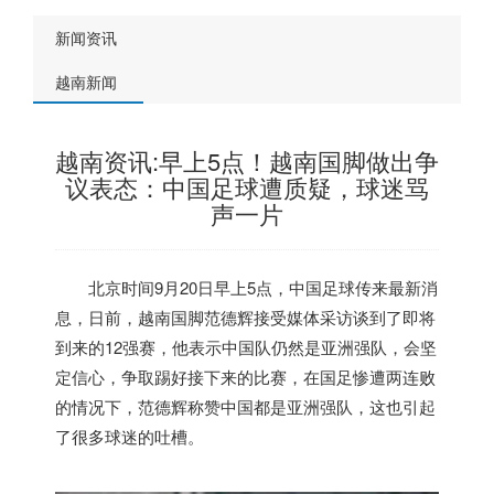
新闻资讯
越南新闻
越南资讯:早上5点！越南国脚做出争
议表态：中国足球遭质疑，球迷骂
声一片
北京时间9月20日早上5点，中国足球传来最新消
息，日前，
越南
国脚范德辉接受媒体采访谈到了即将
到来的12强赛，他表示中国队仍然是亚洲强队，会坚
定信心，争取踢好接下来的比赛，在国足惨遭两连败
的情况下，范德辉称赞中国都是亚洲强队，这也引起
了很多球迷的吐槽。