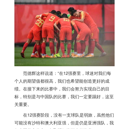
范德辉这样说道：“在12强赛里，球迷对我们每
个人的期望值都很高，我们也希望能创造更好的成
绩。在接下来的比赛中，我们会努力实现自己的目
标，特别是与中国队的比赛，我们一定要踢好，这至
关重要。
在12强赛阶段，没有一支球队是弱旅，虽然他们
可能没有沙特和澳大利亚强，但是仍是亚洲强队，我