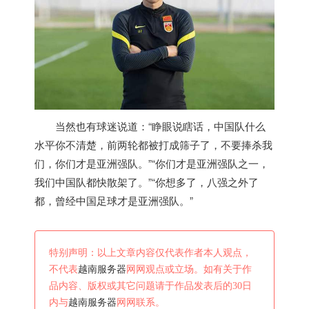
当然也有球迷说道：“睁眼说瞎话，中国队什么
水平你不清楚，前两轮都被打成筛子了，不要捧杀我
们，你们才是亚洲强队。”“你们才是亚洲强队之一，
我们中国队都快散架了。”“你想多了，八强之外了
都，曾经中国足球才是亚洲强队。”
特别声明：以上文章内容仅代表作者本人观点，
不代表
越南服务器
网网观点或立场。如有关于作
品内容、版权或其它问题请于作品发表后的30日
内与
越南服务器
网网联系。