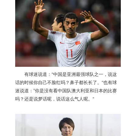
有球迷说道：“中国是亚洲最强球队之一，说这
话的时候你自己不脸红吗？鼻子都长长了。“也有球
迷说道：”你是没有看中国队澳大利亚和日本的比赛
吗？还是说梦话呢，说话这么气人呢。“