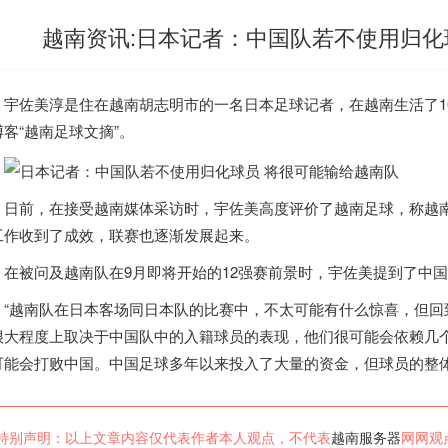
越南资讯:日本记者：中国队若不使用归化
宇佐美淳是住在
越南
胡志明市的一名日本足球记者，在
越南
生活了
客“
越南
足球文摘”。
日前，在接受
越南
媒体采访时，宇佐美高度评价了
越南
足球，称
越
工作收到了成效，联赛也逐渐发展起来。
在被问及
越南
队在9月即将开始的12强赛前景时，宇佐美提到了中
“
越南
队在日本客场同日本队的比赛中，不太可能有什么惊喜，但回
很大程度上取决于中国队中的入籍球员的表现，他们很可能会依赖几
可能会打败中国。中国足球多年以来投入了大量的资金，但球员的整体
特别声明：以上文章内容仅代表作者本人观点，不代表
越南服务器
网网观