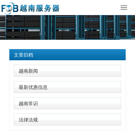
Toggl
navig
文章归档
越南新闻
最新优惠信息
越南常识
法律法规