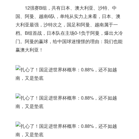
12强赛B组，共有日本、澳大利亚、沙特、中
国、阿曼、
越南
6队，单纯从实力上来看，日本、澳
大利亚最强，沙特次之，国足和阿曼、
越南
属于一
档。B组首战，日本队在主场0-1负于阿曼，爆出大冷
门。阿曼的赢球，给中国球迷憧憬的理由：我们也能
赢澳大利亚！