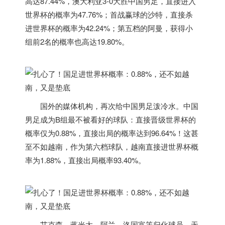
高达87.44%，澳大利亚3-0大胜中国男足，直接进入
世界杯的概率为47.76%；首战赢球的沙特，直接杀
进世界杯的概率为42.24%；第五档的阿曼，获得小
组前2名的概率也高达19.80%。
国外的媒体机构，再次给中国男足泼冷水。中国
男足成为B组最不被看好的球队：直接晋级世界杯的
概率仅为0.88%，直接出局的概率达到96.64%！这甚
至不如
越南
，作为第六档球队，
越南
直接进世界杯概
率为1.88%，直接出局概率93.40%。
艾克森、蒋光太、阿兰、洛国富等归化球员，无