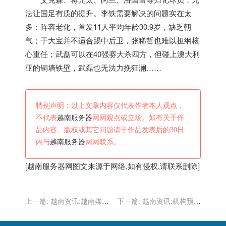
法让国足有质的提升。李铁需要解决的问题实在太
多：阵容老化，首发11人平均年龄30.9岁，缺乏朝
气；于大宝并不适合踢中后卫，张稀哲也难以担纲核
心重任；武磊可以在40强赛大杀四方，但碰上澳大利
亚的铜墙铁壁，武磊也无法力挽狂澜……
特别声明：以上文章内容仅代表作者本人观点，
不代表
越南服务器
网网观点或立场。如有关于作
品内容、版权或其它问题请于作品发表后的30日
内与
越南服务器
网网联系。
[
越南服务器
网图文来源于网络,如有侵权,请联系删除]
上一篇:
越南资讯:越南媒
下一篇:
越南资讯:机构预测
体：中国是12强赛最弱的球
国足直接出局概率超96%，
队,越南不仅要赢还有赚净胜
越南媒体也称国足令人失望