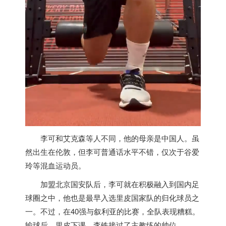
李可和艾克森等人不同，他的母亲是中国人。虽
然出生在伦敦，但李可普通话水平不错，仅次于谷爱
玲等混血运动员。
加盟北京国安队后，李可就在积极融入到国内足
球圈之中，他也是最早入选里皮国家队的归化球员之
一。不过，在40强与叙利亚的比赛，全队表现糟糕。
输球后，里皮下课，李铁接过了主教练的帅位。