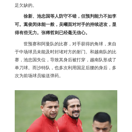
足欠缺的。
徐新、池忠国等人防守不错，但预判能力不如李
可。蒿俊闵体能一般，吴曦面对对手的持续进攻，显
得有些无力。张稀哲则已经毫无信心。
世预赛和阿曼队的比赛，对手获得的角球，来自
于中场球员未能及时封堵对方的射门。和
越南
队的比
赛，池忠国失位，导致其身后被打穿，
越南
队形成了
单刀球。而沙特队，也多次利用国足后腰的身后，多
次为前场球员输送弹药。