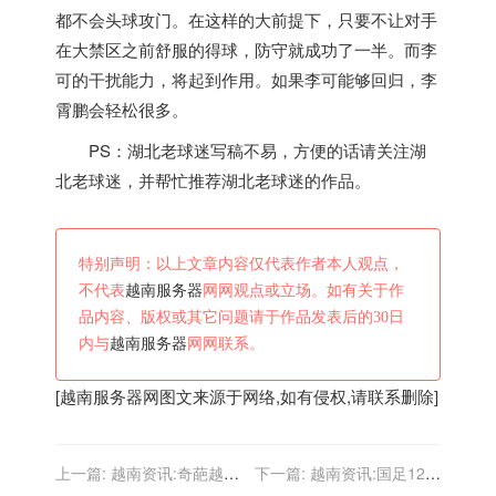
都不会头球攻门。在这样的大前提下，只要不让对手
在大禁区之前舒服的得球，防守就成功了一半。而李
可的干扰能力，将起到作用。如果李可能够回归，李
霄鹏会轻松很多。
PS：湖北老球迷写稿不易，方便的话请关注湖
北老球迷，并帮忙推荐湖北老球迷的作品。
特别声明：以上文章内容仅代表作者本人观点，
不代表
越南服务器
网网观点或立场。如有关于作
品内容、版权或其它问题请于作品发表后的30日
内与
越南服务器
网网联系。
[
越南服务器
网图文来源于网络,如有侵权,请联系删除]
上一篇:
越南资讯:奇葩越南
下一篇:
越南资讯:国足12强
男人都喜欢戴顶“绿帽子”，
赛传来“好消息”！球迷：国