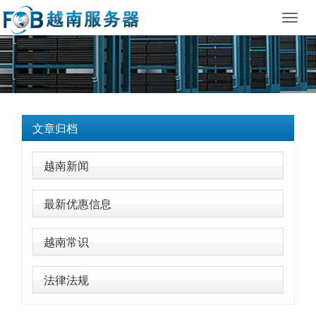
Toggl
navig
文章归档
越南新闻
最新优惠信息
越南常识
法律法规