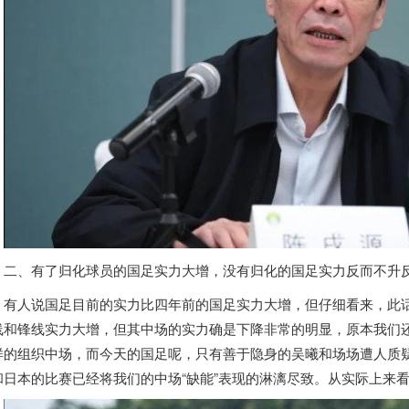
、有了归化球员的国足实力大增，没有归化的国足实力反而不升
人说国足目前的实力比四年前的国足实力大增，但仔细看来，此话
线和锋线实力大增，但其中场的实力确是下降非常的明显，原本我们
样的组织中场，而今天的国足呢，只有善于隐身的吴曦和场场遭人质
和日本的比赛已经将我们的中场“缺能”表现的淋漓尽致。从实际上来