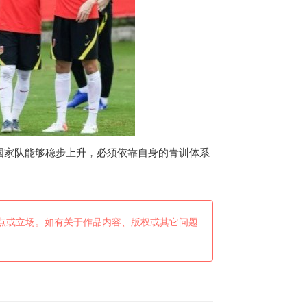
家队能够稳步上升，必须依靠自身的青训体系
点或立场。如有关于作品内容、版权或其它问题