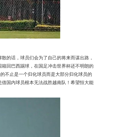
散的话，球员们会为了自己的将来而谋出路，
国籍回巴西踢球，在国足冲击世界杯还不明朗的
法的不止是一个归化球员而是大部分归化球员的
凭借国内球员根本无法战胜
越南
队！希望恒大能