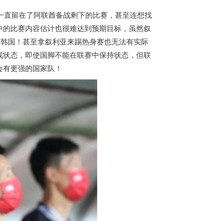
一直留在了阿联酋备战剩下的比赛，甚至连想找
中的比赛内容估计也很难达到预期目标，虽然叙
演韩国！甚至拿叙利亚来踢热身赛也无法有实际
找状态，即使国脚不能在联赛中保持状态，但联
会有更强的国家队！