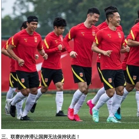
三、联赛的停滞让国脚无法保持状态！