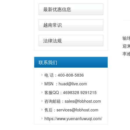
最新优惠信息
越南常识
1
输
法律法规
迎
率
联系我们
电 话：400-808-5836
MSN ：huad@live.com
客服QQ：4698328 9291215
咨询邮箱：sales@fobhost.com
售后：services@fobhost.com
https://www.yuenanfuwuqi.com/