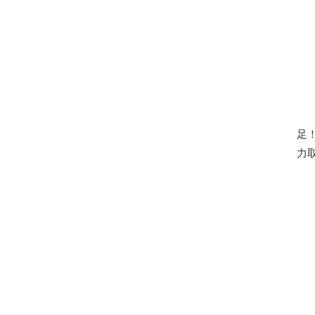
现
足
力