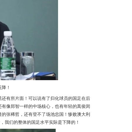
反降！
还有所片面！可以说有了归化球员的国足在后
还有像郑智一样的中场核心，也有年轻的蒿俊闵
疑的张稀哲，还有登不了场池忠国！惨败澳大利
看，我们的整体的国足水平实际是下降的！