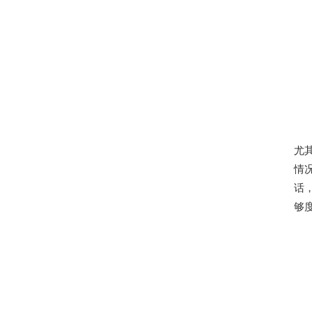
广
尤
情
话
够