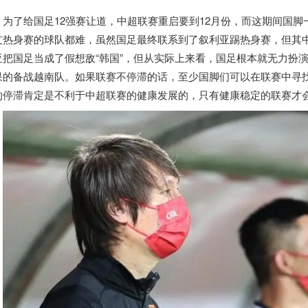
了给国足12强赛让道，中超联赛重启要到12月份，而这期间国脚
支热身赛的球队都难，虽然国足最终联系到了叙利亚踢热身赛，但其
亚把国足当成了假想敌“韩国”，但从实际上来看，国足根本就无力扮
果的备战
越南
队。如果联赛不停滞的话，至少国脚们可以在联赛中寻
的停滞肯定是不利于中超联赛的健康发展的，只有健康稳定的联赛才