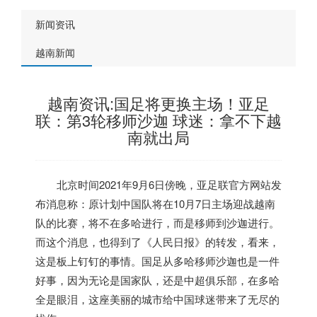
新闻资讯
越南新闻
越南资讯:国足将更换主场！亚足
联：第3轮移师沙迦 球迷：拿不下越
南就出局
北京时间2021年9月6日傍晚，亚足联官方网站发
布消息称：原计划中国队将在10月7日主场迎战
越南
队的比赛，将不在多哈进行，而是移师到沙迦进行。
而这个消息，也得到了《人民日报》的转发，看来，
这是板上钉钉的事情。国足从多哈移师沙迦也是一件
好事，因为无论是国家队，还是中超俱乐部，在多哈
全是眼泪，这座美丽的城市给中国球迷带来了无尽的