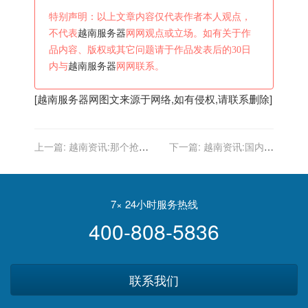
特别声明：以上文章内容仅代表作者本人观点，
不代表
越南服务器
网网观点或立场。如有关于作
品内容、版权或其它问题请于作品发表后的30日
内与
越南服务器
网网联系。
[
越南服务器
网图文来源于网络,如有侵权,请联系删除]
上一篇:
越南资讯:那个抢银
下一篇:
越南资讯:国内智
行的越南小伙被抓了，抢走
库：当越南渔船拥有了武装
的35亿盾用来“撩妹买车”了
南海还能安宁吗？
7× 24小时服务热线
400-808-5836
联系我们