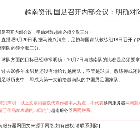
越南资讯:国足召开内部会议：明确对
播吧9月20日讯 据马德兴消息，足协与国家队教练组18日召开了内
越南
队必须全取三分。
队方面的目标已经非常明确：10月7日与
越南
队的比赛是必须要拿
去20多年来男足还没有输给过
越南
队，不管是球员、教练抑或还是
国足球历史中，即成为第一支输给
越南
队的中国男足国家队。
特别声明：以上文章内容仅代表作者本人观点，不代表
越南服务器
网网观
请于作品发表后的30日内与
越南服务器
网网联系。
南服务器
网图文来源于网络,如有侵权,请联系删除]