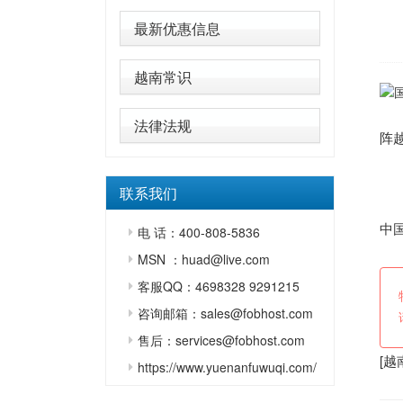
最新优惠信息
越南常识
直
法律法规
阵
球
联系我们
过
中
电 话：400-808-5836
MSN ：huad@live.com
客服QQ：4698328 9291215
咨询邮箱：sales@fobhost.com
售后：services@fobhost.com
[
越
https://www.yuenanfuwuqi.com/