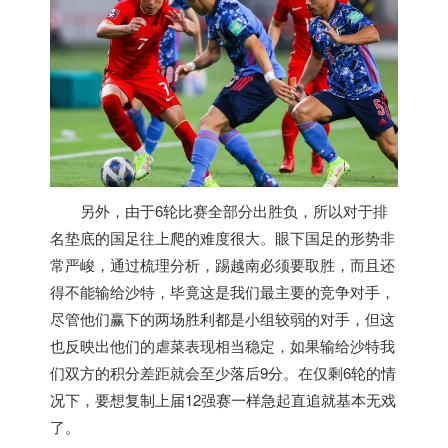
另外，由于6轮比赛全部分出胜负，所以对于排
名垫底的国足往上爬的难度很大。眼下国足的形势非
常严峻，通过梳理分析，踢
越南
必须要取胜，而且还
得不能输给沙特，毕竟这是我们最主要的竞争对手，
尽管他们赢下的两场胜利都是小组较弱的对手，但这
也反映出他们的虐菜表现相当稳定，如果输给沙特我
们双方的积分差距就会至少落后9分。在仅剩6轮的情
况下，要想复制上届12强赛一样急起直追就基本无戏
了。