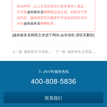
特别声明：以上文章内容仅代表作者本人观点，
不代表
越南服务器
网网观点或立场。如有关于作
品内容、版权或其它问题请于作品发表后的30日
内与
越南服务器
网网联系。
[
越南服务器
网图文来源于网络,如有侵权,请联系删除]
上一篇:
越南资讯:无退路！
下一篇:
越南资讯:生死战！
曝中国队明确目标，对阵越
国足生实战PK越南必拿三
南必取3分，李铁国足盼首
分，若再不赢李铁恐悬了
胜
7× 24小时服务热线
400-808-5836
联系我们