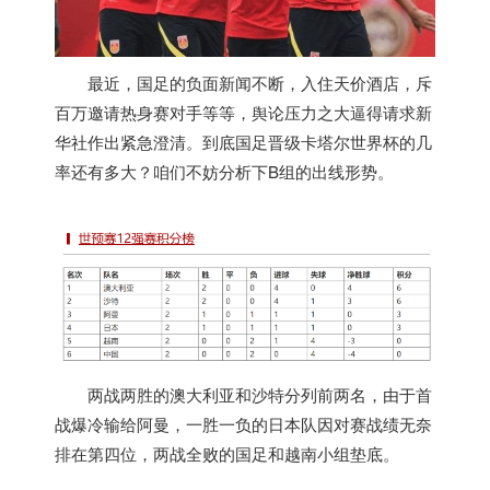
最近，国足的负面新闻不断，入住天价酒店，斥
百万邀请热身赛对手等等，舆论压力之大逼得请求新
华社作出紧急澄清。到底国足晋级卡塔尔世界杯的几
率还有多大？咱们不妨分析下B组的出线形势。
两战两胜的澳大利亚和沙特分列前两名，由于首
战爆冷输给阿曼，一胜一负的日本队因对赛战绩无奈
排在第四位，两战全败的国足和
越南
小组垫底。