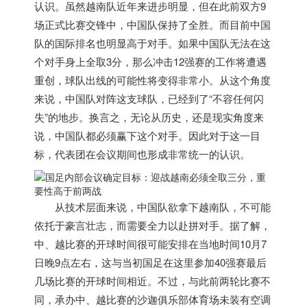
认识。虽然
越南
队近年来进步明显，但在此前双方9
场正式比赛交锋中，中国队保持了全胜。而目前中国
队的国际排名也明显高于对手。如果中国队无法在这
个对手身上全取3分，那么冲击12强赛的工作将遭遇
重创，球队出线的可能性将变得非常小。从这个角度
来说，中国队对阵这支球队，已经到了“不容任何闪
失”的地步。换言之，无论从历史，还是现实角度来
说，中国队都必须赢下这个对手。因此对于这一目
标，代表团在会议期间也形成非常统一的认识。
从技术层面来说，中国队欲拿下
越南
队，不可能
依托于豪言壮志，而需要全力以赴拼对手。据了解，
中、越比赛的开球时间很可能安排在当地时间10月7
日晚9点左右，这与当初国足在这里参加40强赛最后
几场比赛的开球时间相近。不过，与此前两轮比赛不
同，承办中、越比赛的沙迦俱乐部体育场未装有空调