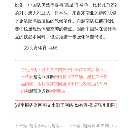
设备。中国队仍然需要与“高温”作斗争。比起此前2轮
的对手澳大利亚队、日本队，来自东南亚的
越南
队似
乎更适应高温湿热的气候条件。而
越南
队在前2轮比
赛中也显现出体能充沛的特点。因此中国队在设计事
宜的技战术同时，也必须进一步强化体能储备。
文/北青体育 肖赧
特别声明：以上文章内容仅代表作者本人观点，
不代表
越南服务器
网网观点或立场。如有关于作
品内容、版权或其它问题请于作品发表后的30日
内与
越南服务器
网网联系。
[
越南服务器
网图文来源于网络,如有侵权,请联系删除]
上一篇:
越南资讯:到越南旅
下一篇:
越南资讯:中国小伙
游，吃水果时有人给你手套
去越南游玩，花1200元买了