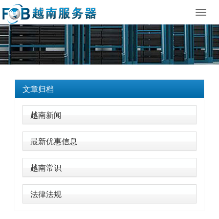
Toggl
navig
文章归档
越南新闻
最新优惠信息
越南常识
法律法规