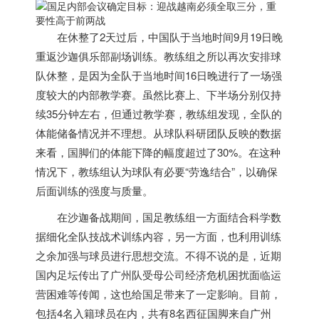
在休整了2天过后，中国队于当地时间9月19日晚
重返沙迦俱乐部副场训练。教练组之所以再次安排球
队休整，是因为全队于当地时间16日晚进行了一场强
度较大的内部教学赛。虽然比赛上、下半场分别仅持
续35分钟左右，但通过教学赛，教练组发现，全队的
体能储备情况并不理想。从球队科研团队反映的数据
来看，国脚们的体能下降的幅度超过了30%。在这种
情况下，教练组认为球队有必要“劳逸结合”，以确保
后面训练的强度与质量。
在沙迦备战期间，国足教练组一方面结合科学数
据细化全队技战术训练内容，另一方面，也利用训练
之余加强与球员进行思想交流。不得不说的是，近期
国内足坛传出了广州队受母公司经济危机困扰面临运
营困难等传闻，这也给国足带来了一定影响。目前，
包括4名入籍球员在内，共有8名西征国脚来自广州