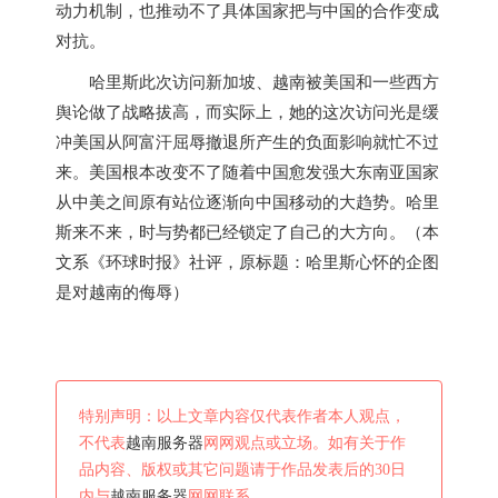
动力机制，也推动不了具体国家把与中国的合作变成
对抗。
哈里斯此次访问新加坡、
越南
被美国和一些西方
舆论做了战略拔高，而实际上，她的这次访问光是缓
冲美国从阿富汗屈辱撤退所产生的负面影响就忙不过
来。美国根本改变不了随着中国愈发强大东南亚国家
从中美之间原有站位逐渐向中国移动的大趋势。
哈里
斯来不来，时与势都已经锁定了自己的大方向。
（本
文系《环球时报》社评，原标题：
哈里斯心怀的企图
是对
越南
的侮辱
）
特别声明：以上文章内容仅代表作者本人观点，
不代表
越南服务器
网网观点或立场。如有关于作
品内容、版权或其它问题请于作品发表后的30日
内与
越南服务器
网网联系。