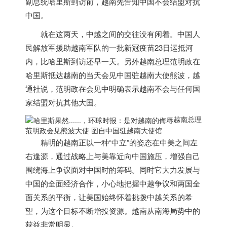
副总统哈里斯到访前，
越南
先告知中国不会结盟对抗
中国。
就在这两天，中越之间的交往没有闲着。中国人
民解放军援助
越南
军队的一批新冠疫苗23日运抵河
内，比哈里斯到访还早一天。另外
越南
总理范明政在
哈里斯抵达
越南
的当天会见中国驻
越南
大使熊波，越
通社说，范明政在会见中明确表示
越南
不会与任何国
家结盟对抗其他大国。
越南
总理
范明政会见熊波大使 图自中国驻
越南
大使馆
精明的
越南
正以一种“中立”的姿态在中美之间左
右逢源，通过战略上与美靠近向中国施压，增强自己
围绕海上争议面对中国时的筹码。
同时它大力发展与
中国的全面经济合作，小心地把握中越争议和两国全
面关系的平衡，让美国始终怀着挑拨中越关系的希
望，为这个目标不断增投资源。
越南
从南海局势中的
获益非常明显。