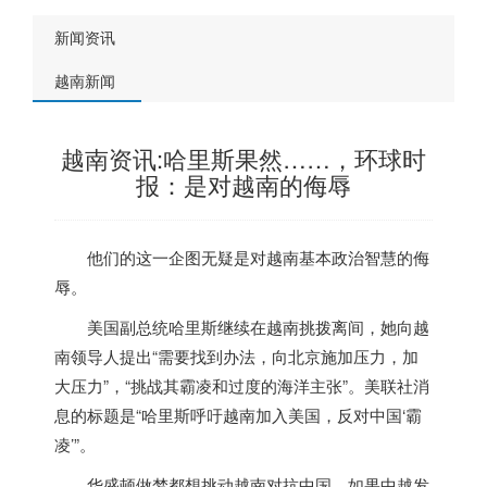
新闻资讯
越南新闻
越南资讯:哈里斯果然……，环球时
报：是对越南的侮辱
他们的这一企图无疑是对
越南
基本政治智慧的侮
辱。
美国副总统哈里斯继续在
越南
挑拨离间，她向
越
南
领导人提出“需要找到办法，向北京施加压力，加
大压力”，“挑战其霸凌和过度的海洋主张”。美联社消
息的标题是“哈里斯呼吁
越南
加入美国，反对中国‘霸
凌’”。
华盛顿做梦都想挑动
越南
对抗中国，如果中越发