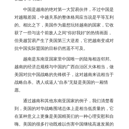
中国是
越南
的绝对第一大贸易伙伴，不过中国是
对越顺差国，中越关系的整体格局应当说是平等互利
的。相比之下，美国作为最想玩转
越南
的国家，它收
获了一些与这个前敌人之间“你好我好”的热情画面，
但美越贸易产生了美国第三大逆差，它把
越南
变成对
抗中国实际盟国的目标仍然遥不可及。
越南
是东南亚国家里中国唯一的陆海相连邻邦。
越南
的经济总规模与中国的广西自治区大体相当，做
美国对抗中国战略的先锋棋子，这对
越南
来说相当于
战略自杀。诱人或逼人“自杀”无疑是美国的一厢情
愿。
通过
越南
和其他东南亚国家的例子，我们清楚看
到，美国的对华战略围堵总体上是相当低质量的，它
在某种意义上更像是美国精英们的一种心理安慰和自
嗨。美国的很多行动既难以伤害中国继续高速发展的