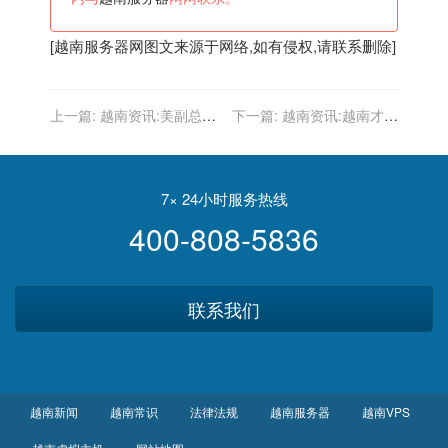
[
越南服务器
网图文来源于网络,如有侵权,请联系删除]
上一篇:
越南资讯:美副总统
下一篇:
越南资讯:越南才说
称将帮助越南在南海问题上
完“不结盟抗中”，美国副总
应对中国 汪文斌驳斥
统哈里斯就拉越南“联美抗
中”
7× 24小时服务热线
400-808-5836
联系我们
越南新闻
越南常识
法律法规
越南服务器
越南VPS